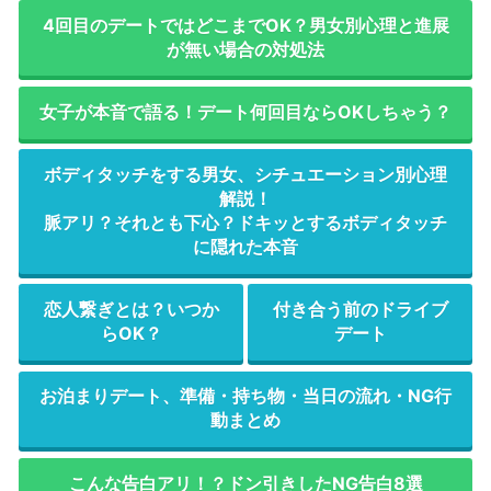
4回目のデートではどこまでOK？男女別心理と進展
が無い場合の対処法
女子が本音で語る！デート何回目ならOKしちゃう？
ボディタッチをする男女、シチュエーション別心理
解説！
脈アリ？それとも下心？ドキッとするボディタッチ
に隠れた本音
恋人繋ぎとは？いつか
付き合う前のドライブ
らOK？
デート
お泊まりデート、準備・持ち物・当日の流れ・NG行
動まとめ
こんな告白アリ！？ドン引きしたNG告白8選