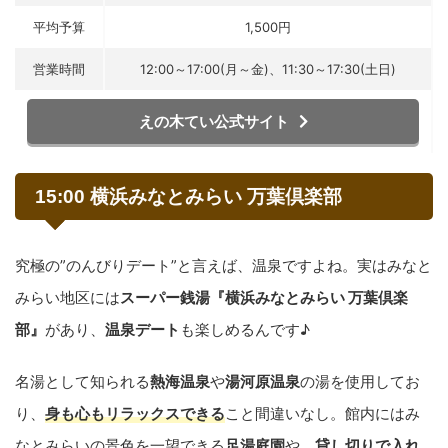
平均予算
1,500円
営業時間
12:00～17:00(月～金)、11:30～17:30(土日)
えの木てい公式サイト
15:00 横浜みなとみらい 万葉倶楽部
究極の”のんびりデート”と言えば、温泉ですよね。実はみなと
みらい地区には
スーパー銭湯『横浜みなとみらい 万葉倶楽
部』
があり、
温泉デート
も楽しめるんです♪
名湯として知られる
熱海温泉
や
湯河原温泉
の湯を使用してお
り、
身も心もリラックスできる
こと間違いなし。館内にはみ
なとみらいの景色を一望できる
足湯庭園
や、
貸し切りで入れ