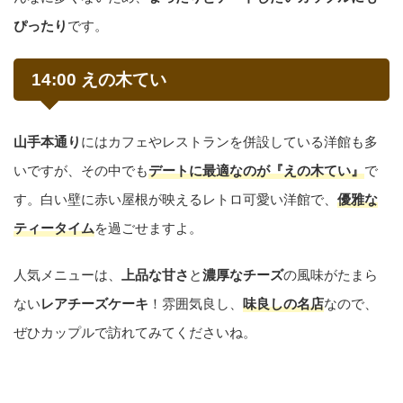
ぴったり
です。
14:00 えの木てい
山手本通り
にはカフェやレストランを併設している洋館も多
いですが、その中でも
デートに最適なのが『えの木てい』
で
す。白い壁に赤い屋根が映えるレトロ可愛い洋館で、
優雅な
ティータイム
を過ごせますよ。
人気メニューは、
上品な甘さ
と
濃厚なチーズ
の風味がたまら
ない
レアチーズケーキ
！雰囲気良し、
味良しの名店
なので、
ぜひカップルで訪れてみてくださいね。