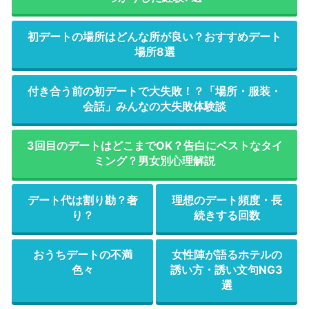
初デートの場所はどんな所が良い？おすすめデート
場所8選
付き合う前の初デートで大失敗！？「場所・服装・
会話」みんなの大失敗体験談
3回目のデートはどこまでOK？告白にベストなタイ
ミング？男女別心理解説
デート代は割り勘？奢
理想のデート頻度・長
り？
続きする回数
おうちデートの不満
女性陣が語るホテルの
色々
誘い方・誘い文句NG3
選