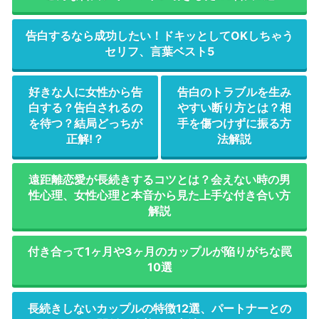
告白するなら成功したい！ドキッとしてOKしちゃう
セリフ、言葉ベスト5
好きな人に女性から告
告白のトラブルを生み
白する？告白されるの
やすい断り方とは？相
を待つ？結局どっちが
手を傷つけずに振る方
正解!？
法解説
遠距離恋愛が長続きするコツとは？会えない時の男
性心理、女性心理と本音から見た上手な付き合い方
解説
付き合って1ヶ月や3ヶ月のカップルが陥りがちな罠
10選
長続きしないカップルの特徴12選、パートナーとの