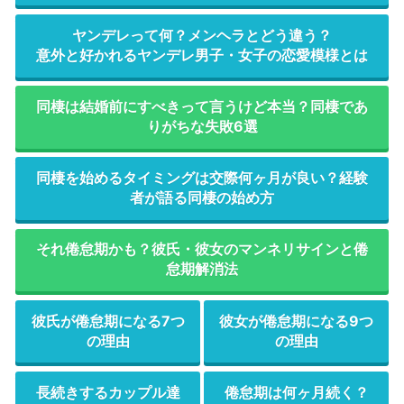
ヤンデレって何？メンヘラとどう違う？
意外と好かれるヤンデレ男子・女子の恋愛模様とは
同棲は結婚前にすべきって言うけど本当？同棲であ
りがちな失敗6選
同棲を始めるタイミングは交際何ヶ月が良い？経験
者が語る同棲の始め方
それ倦怠期かも？彼氏・彼女のマンネリサインと倦
怠期解消法
彼氏が倦怠期になる7つ
彼女が倦怠期になる9つ
の理由
の理由
長続きするカップル達
倦怠期は何ヶ月続く？