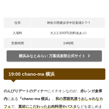
住所
神奈川県横浜市中区新港2-7-1
入場料
大人2,500円(別料金あり)
営業時間
24時間
横浜みなとみらい 万葉倶楽部公式サイト
19:00 chano-ma 横浜
のんびりデートのディナー
にイチオシなのが、
赤レンガ倉庫
内
にある
『chano-ma 横浜』
。
和の雰囲気漂うおしゃれなカ
フェ
で、
素材にこだわったお肉料理やパスタ
などを楽しめま