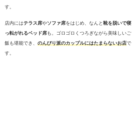
す。
店内には
テラス席
や
ソファ席
をはじめ、なんと
靴を脱いで寝
っ転がれるベッド席
も。ゴロゴロくつろぎながら美味しいご
飯も堪能でき、
のんびり派のカップルにはたまらないお店
で
す。