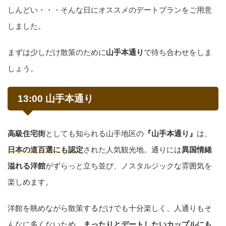
しんどい・・・そんな日にオススメのデートプランをご用意
しました。
まずは少しだけ散策のために
山手本通り
で待ち合わせをしま
しょう。
13:00 山手本通り
高級住宅街
としても知られる山手地区の
『山手本通り』
は、
日本の道百選にも認定
された人気観光地。通りには
異国情緒
溢れる洋館
がずらっと立ち並び、ノスタルジックな雰囲気を
楽しめます。
洋館を眺めながら散策するだけでも十分楽しく、人通りもそ
んなに多くないため、
まったりとデートしたいカップルにも