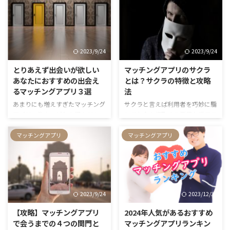
うと、Dineは出会えますよ。 実
はありませんか？ 私ホークがマ
際にアラサーの私の親友がDineで
ッチングアプリで実験した結果、
彼氏を作りました。私も使ってい
こういう写メを選べば間違いない
ましたが、簡単にデート相手が見
というのがわかったのでお教えし
つかった印象です！ この記事で
ます。
2023/9/24
2023/9/24
は、Dineの概要やSNSでの口コ
ミ、私の友人がDineを使って恋活
とりあえず出会いが欲しい
マッチングアプリのサクラ
した体験談、出会いを掴むコツを
あなたにおすすめの出会え
とは？サクラの特徴と攻略
紹介しています。
るマッチングアプリ３選
法
あまりにも増えすぎたマッチング
サクラと言えば利用者を巧妙に騙
アプリの数々、どれを選んだらい
してお金を搾取する悪質な手口で
いのかさっぱりわからない！ そ
す。 本当は出会うことができな
んなあなたに、とりあえず出会い
いのに、よいお相手と出会えると
マッチングアプリ
マッチングアプリ
が欲しいならこれを使っておけば
言って課金させるのがサクラの常
間違いないおすすめのアプリを３
套手段。 そんな被害に合わない
つご紹介します。 各アプリの口
ためにどうすれば良いのでしょう
コミから見える傾向からよりあな
か？ マッチングアプリのサクラ
たに合うアプリが見つかるか
について解説します。
2023/9/24
2023/12/30
も！？
【攻略】マッチングアプリ
2024年人気があるおすすめ
で会うまでの４つの関門と
マッチングアプリランキン