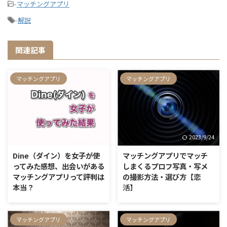
-
マッチングアプリ
-
解説
関連記事
マッチングアプリ
マッチングアプリ
2023/12/30
2023/9/24
Dine（ダイン）を女子が使
マッチングアプリでマッチ
ってみた感想、出会いがある
しまくるプロフ写真・写メ
マッチングアプリって評判は
の撮影方法・選び方【恋
本当？
活】
Dine（ダイン）というマッチング
マッチングアプリを使っていると
アプリで、実際に出会いがあるか
困るのが、「どういう写メを選ん
マッチングアプリ
マッチングアプリ
気になりますよね？ 結論からい
だらいいんだろう？」という事で