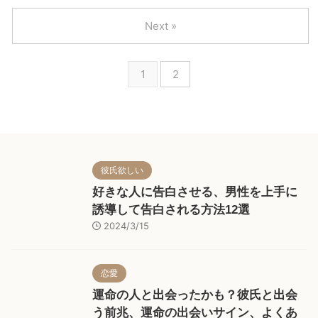
の？」 withの退会方法で悩んで
にあふれていますが、withの使い
いる人も多いのではないでしょう
方からデートまでの手順を理解し
Next »
か。 withのアプリを削除しても
ている人は少ないのではないでし
アカウント情報は残り続けるた
ょうか。 全体的な流れとそれに
め、正しい手順で退会する必要が
関する手順を知っておけば、彼女
1
2
あります。 今回は、withの退会
を作ることは簡単です。 今回
方法について解説していきます。
は、withの使い方からデートまで
の手順について解説していきま
す。
彼氏欲しい
好きな人に告白させる、男性を上手に
誘導して告白される方法12選
2024/3/15
恋愛
運命の人と出会ったかも？彼氏と出会
う前兆、運命の出会いサイン、よくあ