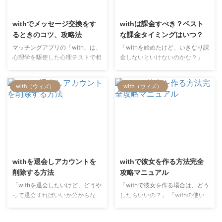
が多い恋愛向きのマッチングアプ
2021/8/18
2022/12/23
多くの女性に利用されています。
リであることがわかりました。
今回はそんなwithで彼氏を作る方
withでメッセージ交換をす
withは課金すべき？ベスト
法や手順について解説していきま
るときのコツ、攻略法
な課金タイミングはいつ？
す。
マッチングアプリの「with」は、
「withを始めたけど、いきなり課
心理学を駆使した心理テストで相
金しないといけないのかな？」
性の良い女性と出会いやすくなっ
「withを課金するタイミングはい
ています。定期的にキャンペーン
つがいいんだろう？」 withを始
with（ウィズ）
with（ウィズ）
も実施されており、出会いを見つ
めたばかりで、こういった悩みが
ける上ではかなりコスパの良いマ
ある男性は多いのではないでしょ
ッチングアプリです。 とはい
うか。 withは定額制マッチング
え、withを利用する際のメッセー
アプリであり、女性とやりとりし
ジにはコツが必要です。また、
たい場合は課金する必要がありま
withの特徴をあらかじめ把握して
す。 課金するといっても数千円
2022/7/6
2022/7/6
おけばより効率よく出会いを探す
かかるので、趣味など恋愛以外に
ことも可能です。今回はそんな
もお金を使いたい男性にはベスト
withを退会しアカウントを
withで彼女を作る方法完全
withでメッセージを交換する時の
なタイミングで課金したいのが本
削除する方法
攻略マニュアル
コツと攻略法について解説してい
音でしょう。 そこで、今回は
「withを退会したいけど、どうや
「withで彼女を作る場合は、どう
きます。これからwithを利用しよ
withのベストな課金タイミングに
って退会すればいいか分からな
したらいいの？」 「withの使い
うか悩まれている方はぜひ参考に
ついて考えてみたいと思います。
い。」「withのアプリを削除した
方からデートまでの手順を知りた
してみてください …
課金のタイミ …
けど、これって退会できてる
い！」 withの攻略法はネット上