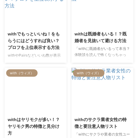
2022/7/6
2023/11/14
withでもっといいね！をも
withは既婚者もいる！？既
らうにはどうすれば良い？
婚者を見抜いて避ける方法
プロフを上位表示する方法
「withに既婚者がいるって本当？
体験談を読んで怖くなっちゃっ
withやPairsなどいいね数が表示
た」「こないだマッチングした男
されるマッチングアプリでは、多
がどうやら既婚者…次は回避した
くのいいね！を獲得することが重
with（ウィズ）
with（ウィズ）
い！けどどうやって見抜くの？」
要です。 多くのいいね！を獲得
マッチングアプリ「with」は真剣
することで人気会員と認識され、
に出会いを探している男女がほと
マッチングしやすくなります。
んどですが、中にはヤリモク既婚
しかし、ただプロフを作成しただ
男性がいることも。実は私も既婚
けだと、多くのいいね！をもらう
者とマッチングしてお付き合い
ことはできません。 今回は、
2022/8/20
2022/7/6
し、泥沼になったことがありま
withでもっといいね！をもらうた
す。 過去の失敗を活かして、既
めの方法をお伝えしていきます。
withはヤリモクが多い！？
withのサクラ業者女性の特
婚者を徹底回避するテクニックを
withをこれから始めようと思って
ヤリモク男の特徴と見分け
徴と要注意人物リスト
考えたのでシェアしたいと思いこ
いる方、withをやっていていい
方
「withにサクラや業者の女性ユー
の記事を書きました！ もう既婚
ね！が伸びない方は参考にしてみ