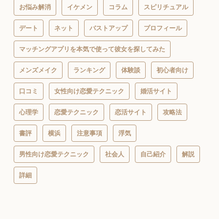
お悩み解消
イケメン
コラム
スピリチュアル
デート
ネット
バストアップ
プロフィール
マッチングアプリを本気で使って彼女を探してみた
メンズメイク
ランキング
体験談
初心者向け
口コミ
女性向け恋愛テクニック
婚活サイト
心理学
恋愛テクニック
恋活サイト
攻略法
書評
横浜
注意事項
浮気
男性向け恋愛テクニック
社会人
自己紹介
解説
詳細