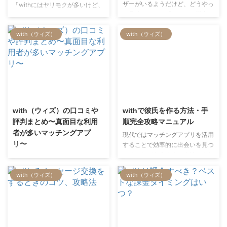
ザーがいるようだけど、どうやっ
「withにはヤリモクが多いけど、
男性に騙されない！ちゃんとした
てください。
て見分ける？」「サクラや業者に
どうやって見分ければいいの？」
恋人が欲しい方だけ読んでく …
はどういった特徴がある？」
「マッチングアプリにいるヤリモ
with（ウィズ）
with（ウィズ）
withではヤリモクやメシモクの他
ク男の特徴は？」 withで恋活し
に業者がいることがあります。
ていると出くわすのが「ヤリモク
業者は男性を他の詐欺サイトに誘
男」です。 ヤリモク男は女性と
導しようと色々な手で誘惑してき
のワンナイトラブのみを狙ってお
て、ひっかかってしまうと、時間
り、真剣に付き合うことは考えて
とお金を無駄にしてしまうこと
いません。真剣に恋活している女
2022/7/6
2022/7/6
も…。withで活動していく上で業
性にとっては、そんな男性はかな
者の見極めは非常に重要です。
りの厄介者。時間を奪われるだけ
with（ウィズ）の口コミや
withで彼氏を作る方法・手
今回は、業者にひっかからないた
でなく、「いいな」と思ったとし
評判まとめ〜真面目な利用
順完全攻略マニュアル
めに危険な女性ユーザーの特徴と
ても裏切られて傷つけられてしま
者が多いマッチングアプ
現代ではマッチングアプリを活用
要注意人物リストをお伝えしま
います。 そうなれば、モチベー
リ〜
することで効率的に出会いを見つ
す。
ションが下がり恋活もうまくいか
けることが出来ます。女性であれ
with（ウィズ）の本当の生の口コ
なくなる可能性も…。 今回はそん
ば自分から相手を見つけることも
ミや評判が知りたいけれど、結局
な男性にひっかから …
with（ウィズ）
with（ウィズ）
なかなか難しいかもしれません
どこも宣伝ばかりでよくわからな
が、アプリを活用することで多く
い・・・。 そんなあなたのため
の男性の中から自分に合った人を
に、口コミや評判を集計し客観的
見つけることが可能です。 特
に分析しました。 その結果、
に、withは心理学を通して自分と
with（ウィズ）は真面目な利用者
相性が良い男性を見つけやすく、