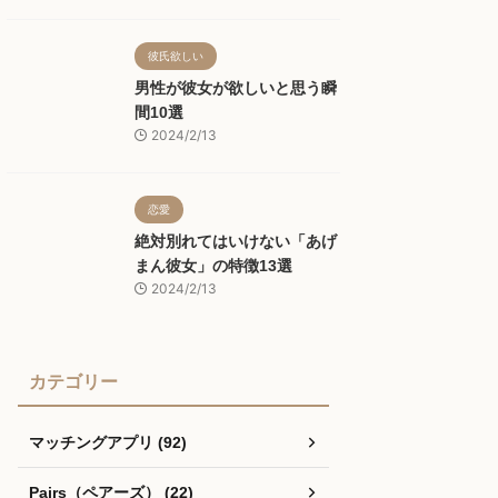
彼氏欲しい
男性が彼女が欲しいと思う瞬
間10選
2024/2/13
恋愛
絶対別れてはいけない「あげ
まん彼女」の特徴13選
2024/2/13
カテゴリー
マッチングアプリ (92)
Pairs（ペアーズ） (22)