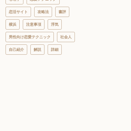
恋活サイト
攻略法
書評
横浜
注意事項
浮気
男性向け恋愛テクニック
社会人
自己紹介
解説
詳細