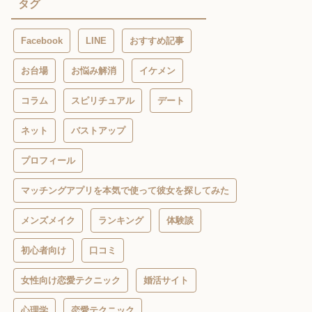
タグ
Facebook
LINE
おすすめ記事
お台場
お悩み解消
イケメン
コラム
スピリチュアル
デート
ネット
バストアップ
プロフィール
マッチングアプリを本気で使って彼女を探してみた
メンズメイク
ランキング
体験談
初心者向け
口コミ
女性向け恋愛テクニック
婚活サイト
心理学
恋愛テクニック