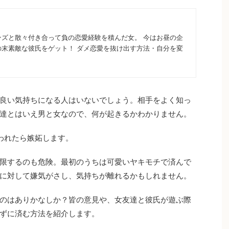
ンズと散々付き合って負の恋愛経験を積んだ女。 今はお昼の企
の末素敵な彼氏をゲット！ ダメ恋愛を抜け出す方法・自分を変
。
良い気持ちになる人はいないでしょう。相手をよく知っ
達とはいえ男と女なので、何が起きるかわかりません。
われたら嫉妬します。
限するのも危険。最初のうちは可愛いヤキモチで済んで
に対して嫌気がさし、気持ちが離れるかもしれません。
のはありかなしか？皆の意見や、女友達と彼氏が遊ぶ際
ずに済む方法を紹介します。