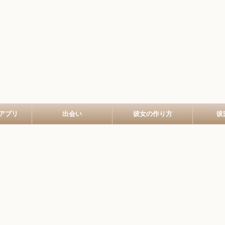
アプリ
出会い
彼女の作り方
彼