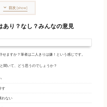
目次
[
show
]
はあり？なし？みんなの意見
許せますか？筆者は二人きりは嫌！という感じです。
と聞いて、どう思うのでしょうか？
い
許す
構わない