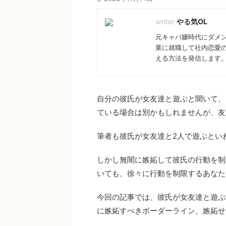
やる気OL
元キャバ嬢時代にダメ
業に就職して社内恋愛
える方法を発信します
自分の彼氏が女友達と遊ぶと聞いて、
ている場合は別かもしれませんが、友
筆者も彼氏が女友達と2人で遊ぶとい
しかし無闇に嫉妬して彼氏の行動を制
いても、徐々に行動を制限するあなた
今回の記事では、彼氏が女友達と遊ぶ
に嫉妬すべきボーダーライン、嫉妬せ