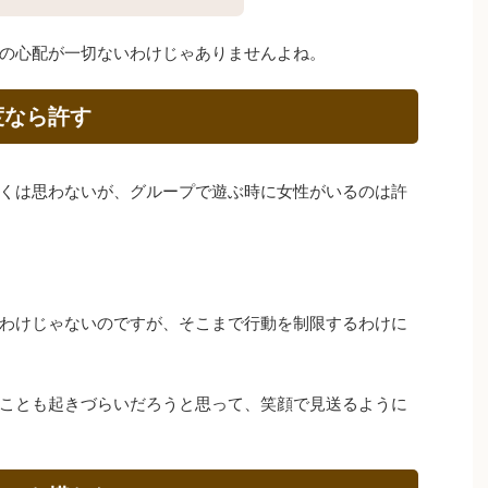
の心配が一切ないわけじゃありませんよね。
度なら許す
くは思わないが、グループで遊ぶ時に女性がいるのは許
わけじゃないのですが、そこまで行動を制限するわけに
ことも起きづらいだろうと思って、笑顔で見送るように