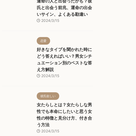
運命の人と出会ったかも？彼
氏と出会う前兆、運命の出会
いサイン、よくある勘違い
2024/3/15
恋愛
好きなタイプを聞かれた時に
どう答えればいい？男女シチ
ュエーション別のベストな答
え方解説
2024/3/15
彼氏欲しい
女たらしとは？女たらしな男
性でも本命にしたいと思う女
性の特徴と見分け方、付き合
う方法
2024/3/15