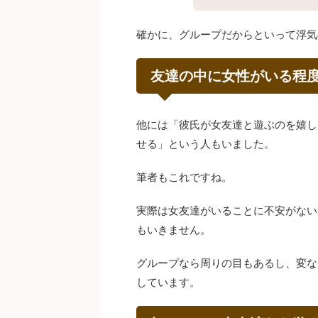
確かに、グループだからといって浮気
友達の中に女性がいる程
他には「彼氏が女友達と遊ぶのを嬉し
せる」という人もいました。
筆者もこれですね。
実際は女友達がいることに不安がない
もいきません。
グループなら周りの目もあるし、変な
しています。