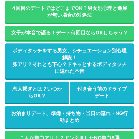
4回目のデートではどこまでOK？男女別心理と進展
が無い場合の対処法
女子が本音で語る！デート何回目ならOKしちゃう？
ボディタッチをする男女、シチュエーション別心理
解説！
脈アリ？それとも下心？ドキッとするボディタッチ
に隠れた本音
恋人繋ぎとは？いつか
付き合う前のドライブ
らOK？
デート
お泊まりデート、準備・持ち物・当日の流れ・NG行
動まとめ
こんな告白アリ！？ドン引きしたNG告白8選