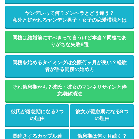
ヤンデレって何？メンヘラとどう違う？
意外と好かれるヤンデレ男子・女子の恋愛模様とは
同棲は結婚前にすべきって言うけど本当？同棲であ
りがちな失敗6選
同棲を始めるタイミングは交際何ヶ月が良い？経験
者が語る同棲の始め方
それ倦怠期かも？彼氏・彼女のマンネリサインと倦
怠期解消法
彼氏が倦怠期になる7つ
彼女が倦怠期になる9つ
の理由
の理由
長続きするカップル達
倦怠期は何ヶ月続く？