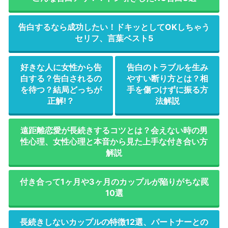
告白するなら成功したい！ドキッとしてOKしちゃう
セリフ、言葉ベスト5
好きな人に女性から告
告白のトラブルを生み
白する？告白されるの
やすい断り方とは？相
を待つ？結局どっちが
手を傷つけずに振る方
正解!？
法解説
遠距離恋愛が長続きするコツとは？会えない時の男
性心理、女性心理と本音から見た上手な付き合い方
解説
付き合って1ヶ月や3ヶ月のカップルが陥りがちな罠
10選
長続きしないカップルの特徴12選、パートナーとの