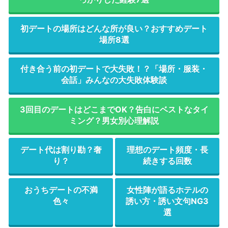
初デートの場所はどんな所が良い？おすすめデート
場所8選
付き合う前の初デートで大失敗！？「場所・服装・
会話」みんなの大失敗体験談
3回目のデートはどこまでOK？告白にベストなタイ
ミング？男女別心理解説
デート代は割り勘？奢
理想のデート頻度・長
り？
続きする回数
おうちデートの不満
女性陣が語るホテルの
色々
誘い方・誘い文句NG3
選