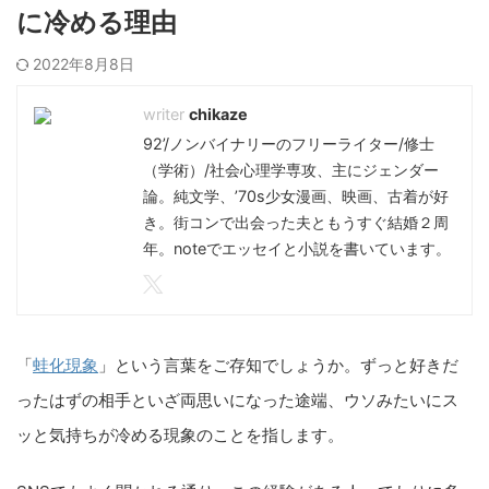
に冷める理由
2022年8月8日
chikaze
92’/ノンバイナリーのフリーライター/修士
（学術）/社会心理学専攻、主にジェンダー
論。純文学、’70s少女漫画、映画、古着が好
き。街コンで出会った夫ともうすぐ結婚２周
年。noteでエッセイと小説を書いています。
「
蛙化現象
」という言葉をご存知でしょうか。ずっと好きだ
ったはずの相手といざ両思いになった途端、ウソみたいにス
ッと気持ちが冷める現象のことを指します。