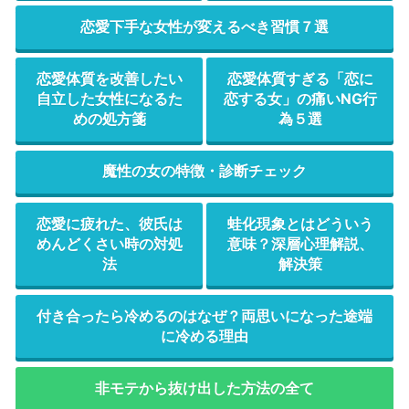
恋愛下手な女性が変えるべき習慣７選
恋愛体質を改善したい
恋愛体質すぎる「恋に
自立した女性になるた
恋する女」の痛いNG行
めの処方箋
為５選
魔性の女の特徴・診断チェック
恋愛に疲れた、彼氏は
蛙化現象とはどういう
めんどくさい時の対処
意味？深層心理解説、
法
解決策
付き合ったら冷めるのはなぜ？両思いになった途端
に冷める理由
非モテから抜け出した方法の全て