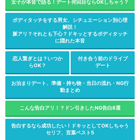
女子が本音で語る！デート何回目ならOKしちゃう？
ボディタッチをする男女、シチュエーション別心理
解説！
脈アリ？それとも下心？ドキッとするボディタッチ
に隠れた本音
恋人繋ぎとは？いつか
付き合う前のドライブ
らOK？
デート
お泊まりデート、準備・持ち物・当日の流れ・NG行
動まとめ
こんな告白アリ！？ドン引きしたNG告白8選
告白するなら成功したい！ドキッとしてOKしちゃう
セリフ、言葉ベスト5