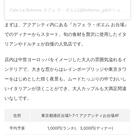
Cafe La Boheme カフェ ラ・ボエム(@boheme_gd)がシェアした投稿
まずは、アクアシティ内にある『カフェ ラ・ボエム お台場』
でのディナーからスタート。旬の食材を贅沢に使用したイタ
リアンやドルチェが自慢の人気店です。
店内は中世ヨーロッパをイメージした大人の雰囲気溢れるイ
ンテリアで、大きな窓からはレインボーブリッジや東京タワ
ーをはじめとした煌く夜景も。ムードたっぷりの中でおいし
いイタリアンが頂くことができ、大人カップルも大満足間違
いなしです。
住所
東京都港区台場1-7-1 アクアシティお台場4F
平均予算
1,000円(ランチ)、3,000円(ディナー)