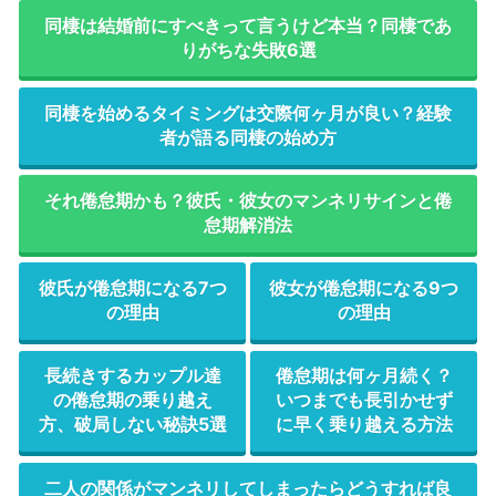
同棲は結婚前にすべきって言うけど本当？同棲であ
りがちな失敗6選
同棲を始めるタイミングは交際何ヶ月が良い？経験
者が語る同棲の始め方
それ倦怠期かも？彼氏・彼女のマンネリサインと倦
怠期解消法
彼氏が倦怠期になる7つ
彼女が倦怠期になる9つ
の理由
の理由
長続きするカップル達
倦怠期は何ヶ月続く？
の倦怠期の乗り越え
いつまでも長引かせず
方、破局しない秘訣5選
に早く乗り越える方法
二人の関係がマンネリしてしまったらどうすれば良