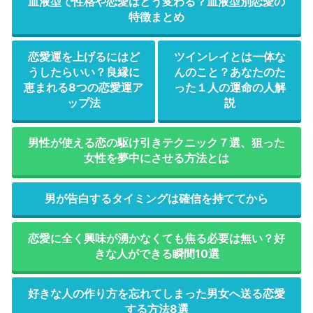
血液型で性格や恋愛はどう変わる？血液型別恋愛の
特徴まとめ
恋愛運を上げるにはど
ツインレイとは一体な
うしたらいい？良縁に
んのこと？あなたのた
恵まれる8つの恋愛運ア
った１人の運命の人解
ップ法
説
男性が使える恋の駆け引きテクニック７選、狙った
女性を夢中にさせる方法とは
男が告白するタイミングは確信を持ててから
恋愛に全く興味が湧かなくても焦る必要は無い？好
きな人ができる瞬間10選
好きな人の作り方を忘れてしまった男女へ送る恋愛
する方法8選