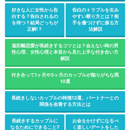
好きな人に女性から告
告白のトラブルを生み
白する？告白されるの
やすい断り方とは？相
を待つ？結局どっちが
手を傷つけずに振る方
正解!？
法解説
遠距離恋愛が長続きするコツとは？会えない時の男
性心理、女性心理と本音から見た上手な付き合い方
解説
付き合って1ヶ月や3ヶ月のカップルが陥りがちな罠
10選
長続きしないカップルの特徴12選、パートナーとの
関係を改善する方法とは
長続きするカップルに
お金をかけずになるべ
なるためにできること7
く楽しいデートをした