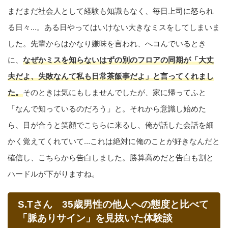
まだまだ社会人として経験も知識もなく、毎日上司に怒られ
る日々…。ある日やってはいけない大きなミスをしてしまいま
した。先輩からはかなり嫌味を言われ、へコんでいるとき
に、
なぜかミスを知らないはずの別のフロアの同期が「大丈
夫だよ、失敗なんて私も日常茶飯事だよ」と言ってくれまし
た。
そのときは気にもしませんでしたが、家に帰ってふと
「なんで知っているのだろう」と。それから意識し始めた
ら、目が合うと笑顔でこちらに来るし、俺が話した会話を細
かく覚えてくれていて…これは絶対に俺のことが好きなんだと
確信し、こちらから告白しました。勝算高めだと告白も割と
ハードルが下がりますね。
S.Tさん 35歳男性の他人への態度と比べて
「脈ありサイン」を見抜いた体験談