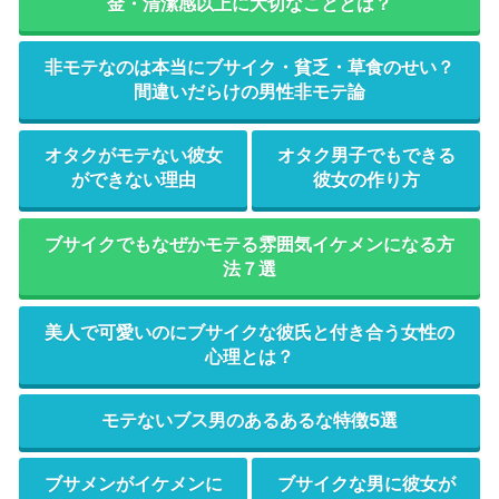
金・清潔感以上に大切なこととは？
非モテなのは本当にブサイク・貧乏・草食のせい？
間違いだらけの男性非モテ論
オタクがモテない彼女
オタク男子でもできる
ができない理由
彼女の作り方
ブサイクでもなぜかモテる雰囲気イケメンになる方
法７選
美人で可愛いのにブサイクな彼氏と付き合う女性の
心理とは？
モテないブス男のあるあるな特徴5選
ブサメンがイケメンに
ブサイクな男に彼女が