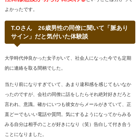
よかったです。
T.Oさん 26歳男性の同僚に聞いて「脈あり
サイン」だと気付いた体験談
大学時代仲良かった女子がいて、社会人になった今でも定期
的に連絡を取る間柄でした。
当たり前になりすぎていて、あまり違和感を感じてもいなか
ったのですが、会社の同僚に話をしたらそれ絶対好きだろと
言われ、意識。確かにいつも彼女からメールがきていて、正
直どーでもいい電話や質問。気にするようになってからみる
みる自分は相手のことが好きになり（笑）告白して付き合う
ことになりました。