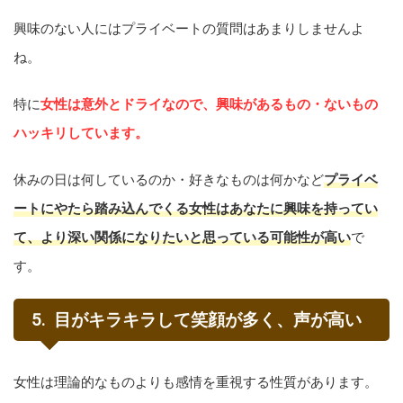
興味のない人にはプライベートの質問はあまりしませんよ
ね。
特に
女性は意外とドライなので、興味があるもの・ないもの
ハッキリしています。
休みの日は何しているのか・好きなものは何かなど
プライベ
ートにやたら踏み込んでくる女性はあなたに興味を持ってい
て、より深い関係になりたいと思っている可能性が高い
で
す。
目がキラキラして笑顔が多く、声が高い
女性は理論的なものよりも感情を重視する性質があります。