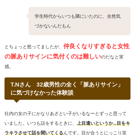
学生時代からいつも隣にいたのに、全然気
づかないんだもん
仲良くなりすぎると女性
とちょっと怒ってましたが、
の脈ありサインに気付くのは難しい
のだなと実
感。
T.Nさん 32歳男性の全く「脈ありサイン」
に気づけなかった体験談
社内の女の子にかなりあざとい子がいるなーとずっと思って
いました。いつも話をするときに、
上目遣いというか…目をキ
ラキラさせて話を聞いてくる
んです。目が合うとにっこり笑