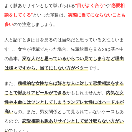
よく脈ありサインとして挙げられる
“目がよく合う”
や
“恋愛相
談をしてくる”
といった項目は、
実際に当てにならないことも
多い
ので注意しましょう。
人と話すときは目を見るのは当然だと思っている女性もいま
すし、女性が後輩であった場合、先輩飲目を見るのは基本中
の基本。
変な人だと思っているからつい見てしまうなど理由
は様々ですから、当てにしない方がベター
です。
また、
積極的な女性ならば好きな人に対して恋愛相談をする
ことで脈ありアピールができる
かもしれませんが、
内気な女
性や本命にはツンとしてしまうツンデレ女性にはハードルが
高い
もの。また、男女関係として見られていないケースもあ
るので、
恋愛相談も脈ありサインとして受け取らない方がい
い
でしょう。