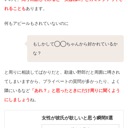
れることも
あります。
何もアピールもされていないのに
もしかして◯◯ちゃんから好かれているか
な？
と周りに相談してばかりだと、勘違い野郎だと周囲に噂され
てしまいますから、プライベートの質問が多かったり、よく
隣にいるなど
「あれ？」と思ったときにだけ周りに聞くよう
にしましょう
ね。
女性が彼氏が欲しいと思う瞬間8選