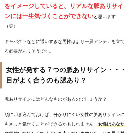
をイメージしていると、リアルな脈ありサイ
ンには一生気づくことができない
と思います
（笑）
キャバクラなどに通いすぎな男性はより一層アンテナを立て
る必要がありそうです。
女性が発する７つの脈ありサイン・・・
目がよく合うのも脈あり？
脈ありサインにはどんなものがあるのでしょうか？
頭に叩き込んでおけば、分かりにくい女性の脈ありサインに
もさっと気付くことができるかもしれません。
女性はあなた