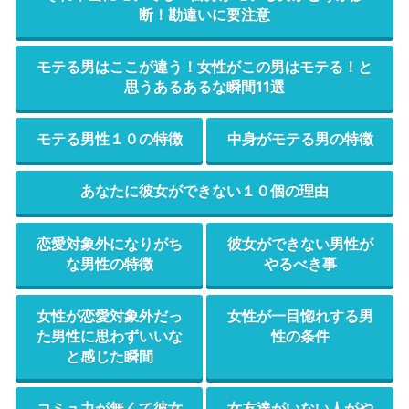
断！勘違いに要注意
モテる男はここが違う！女性がこの男はモテる！と
思うあるあるな瞬間11選
モテる男性１０の特徴
中身がモテる男の特徴
あなたに彼女ができない１０個の理由
恋愛対象外になりがち
彼女ができない男性が
な男性の特徴
やるべき事
女性が恋愛対象外だっ
女性が一目惚れする男
た男性に思わずいいな
性の条件
と感じた瞬間
コミュ力が無くて彼女
女友達がいない人がや