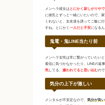
メンヘラ彼女は
とにかく寂しがりやで
に彼氏とずっと一緒にいたいので、家
くれないと、女友達を誘ってご飯に行
すね。とにかく
一人だと不安
になるん
鬼電・鬼LINE当たり前
メンヘラ女性は常に繋がっていたいと
着信に気づかなかったり、LINEの返
気
してる、
嫌われてると思い込む
ので
気分の上下が激しい
メンタルが不安定なので、
気分が良い