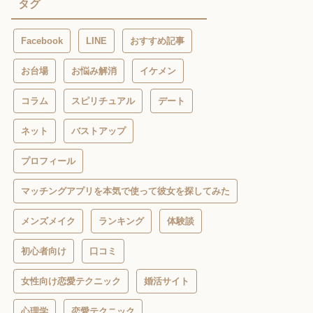
タグ
Facebook
LINE
おすすめ記事
お台場
お悩み解消
イケメン
コラム
スピリチュアル
デート
ネット
バストアップ
プロフィール
マッチングアプリを本気で使って彼女を探してみた
メンズメイク
ランキング
体験談
初心者向け
口コミ
女性向け恋愛テクニック
婚活サイト
心理学
恋愛テクニック