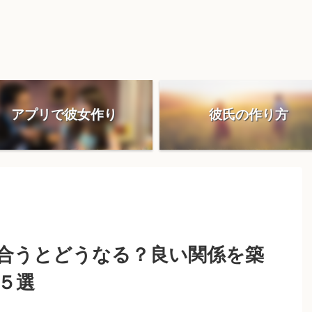
アプリで彼女作り
彼氏の作り方
合うとどうなる？良い関係を築
５選