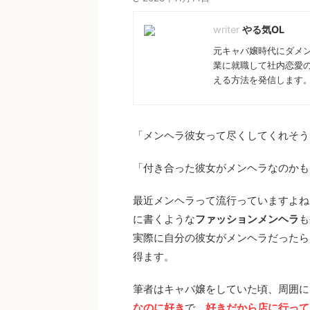
やる気OL
元キャバ嬢時代にダメ
業に就職して社内恋愛
える方法を発信します
「メンヘラ彼女って尽くしてくれそう
「付き合った彼女がメンヘラなのかも
最近メンヘラって流行っていますよね。
に書くような
ファッションメンヘラ
も
実際に自分の彼女がメンヘラだったら
得ます。
筆者はキャバ嬢をしていた頃、周囲に
なのに好き
で、
好きだから店に行って