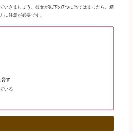
ていきましょう。彼女が以下の7つに当てはまったら、精
方に注意が必要です。
と脅す
ている