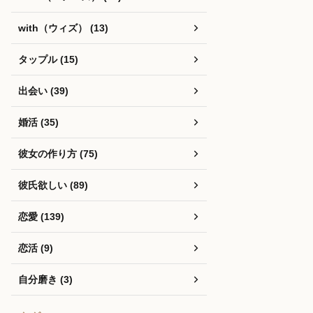
with（ウィズ） (13)
タップル (15)
出会い (39)
婚活 (35)
彼女の作り方 (75)
彼氏欲しい (89)
恋愛 (139)
恋活 (9)
自分磨き (3)