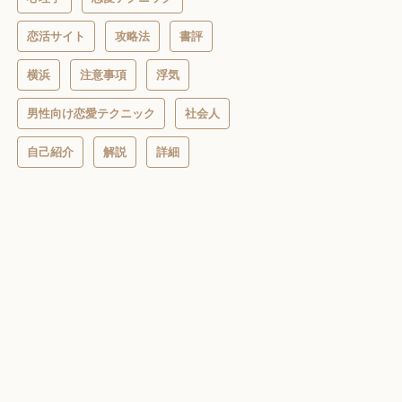
恋活サイト
攻略法
書評
横浜
注意事項
浮気
男性向け恋愛テクニック
社会人
自己紹介
解説
詳細