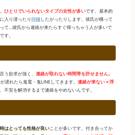
、ひとりでいられないタイプの女性が多い
です。基本的
に入り浸ったり
同棲
したがったりします。彼氏が構って
って…彼氏から連絡が来たらすぐ帰っちゃう人が多いで
です。
言う欲求が強く、
連絡が取れない時間帯を許せません。
事が遅れたら鬼電・鬼LINEしてきます。
連絡が来ない＝浮
、不安を解消するまで連絡をやめないんです。
時はとっても性格が良い
ことが多いです。付き合ってか