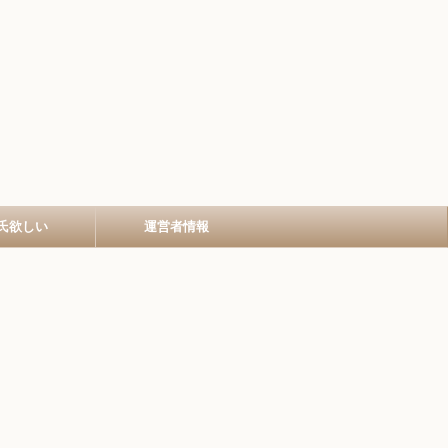
氏欲しい
運営者情報