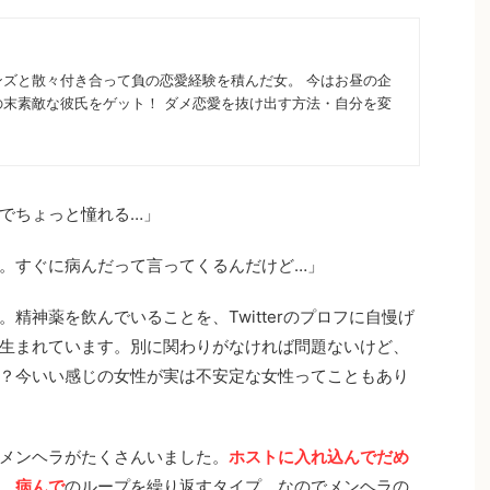
ンズと散々付き合って負の恋愛経験を積んだ女。 今はお昼の企
の末素敵な彼氏をゲット！ ダメ恋愛を抜け出す方法・自分を変
。
でちょっと憧れる…」
。すぐに病んだって言ってくるんだけど…」
精神薬を飲んでいることを、Twitterのプロフに自慢げ
生まれています。別に関わりがなければ問題ないけど、
？今いい感じの女性が実は不安定な女性ってこともあり
メンヘラがたくさんいました。
ホストに入れ込んでだめ
、病んで
のループを繰り返すタイプ。なのでメンヘラの