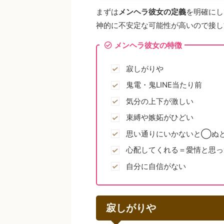
まずは
メンヘラ彼女の定義
を明確にし
神的に不安定な可能性が高いので接し
メンヘラ彼女の特徴
寂しがりや
鬼電・鬼LINE当たり前
気分の上下が激しい
束縛や嫉妬がひどい
思い通りにいかないと◯ぬ
心配してくれる＝愛情と思っ
自分に自信がない
寂しがりや