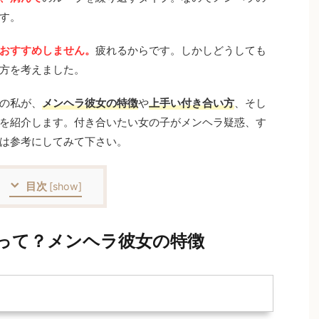
す。
おすすめしません。
疲れるからです。しかしどうしても
方を考えました。
の私が、
メンヘラ彼女の特徴
や
上手い付き合い方
、そし
を紹介します。付き合いたい女の子がメンヘラ疑惑、す
は参考にしてみて下さい。
目次
[
show
]
って？メンヘラ彼女の特徴