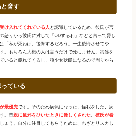
ぬと脅す
受け入れてくれている人
と認識しているため、彼氏が言
の怒りから彼氏に対して「ODするわ」などと言って脅し
は「私が死ねば、後悔するだろう。一生後悔させてや
す。もちろん大概の人は言うだけで死にません。我儘を
ていると疲れてくるし、狼少女状態になるので周りから
思っている
が最優先
です。そのため病気になった、怪我をした、病
す。昔
親に風邪をひいたときに優しくされた
、
彼氏が看
しょう。自分に注目してもらうために、わざとリスカし