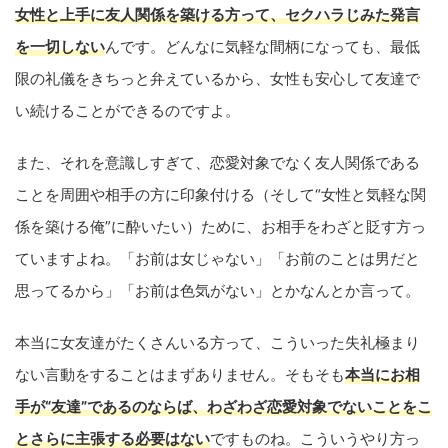
女性と上手に友人関係を築ける方って、セクハラじみた発言
を一切しない
んです。どんなに気軽な間柄になっても、最低
限の礼儀をきちっと弁えているから、女性も安心して友達で
い続けることができるのですよ。
また、それを意識しすぎて、恋愛対象でなく友人関係である
ことを周囲や相手の方に印象付ける（そして“女性と気軽な関
係を築ける俺”に酔いたい）ために、お相手をわざと貶す方っ
ていますよね。「お前は女じゃない」「お前のことは男だと
思ってるから」「お前は色気がない」とかなんとか言って。
本当に女友達がたくさんいる方って、こういった失礼極まり
ない言動をすることはまずありません。そもそも
本当にお相
手が“友達”であるのならば、わざわざ恋愛対象でないことをこ
とさらに主張する必要はない
ですものね。こういうやり方っ