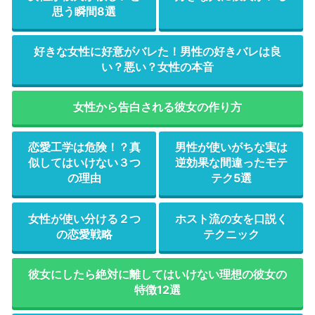
思う瞬間8選
好きな女性に好意がバレた！男性の好きバレは良
い？悪い？女性の本音
女性から告白される彼女の作り方
恋愛工学は危険！？真
男性が使いがちな実は
似してはいけない３つ
逆効果な間違ったモテ
の理由
テク5選
女性が使い分ける２つ
ホスト流の女を口説く
の恋愛戦略
テクニック
彼女にしたら絶対に離してはいけない理想の彼女の
特徴12選