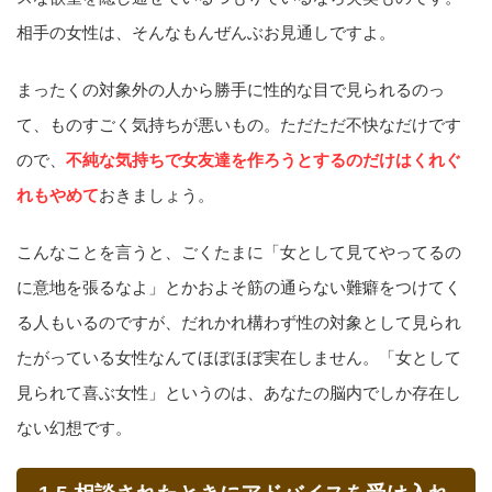
相手の女性は、そんなもんぜんぶお見通しですよ。
まったくの対象外の人から勝手に性的な目で見られるのっ
て、ものすごく気持ちが悪いもの。ただただ不快なだけです
ので、
不純な気持ちで女友達を作ろうとするのだけはくれぐ
れもやめて
おきましょう。
こんなことを言うと、ごくたまに「女として見てやってるの
に意地を張るなよ」とかおよそ筋の通らない難癖をつけてく
る人もいるのですが、だれかれ構わず性の対象として見られ
たがっている女性なんてほぼほぼ実在しません。「女として
見られて喜ぶ女性」というのは、あなたの脳内でしか存在し
ない幻想です。