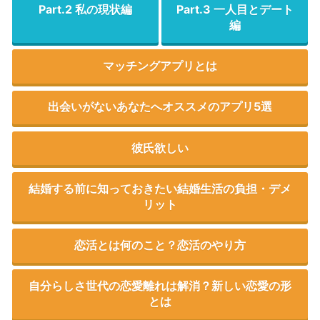
Part.2 私の現状編
Part.3 一人目とデート
編
マッチングアプリとは
出会いがないあなたへオススメのアプリ5選
彼氏欲しい
結婚する前に知っておきたい結婚生活の負担・デメ
リット
恋活とは何のこと？恋活のやり方
自分らしさ世代の恋愛離れは解消？新しい恋愛の形
とは