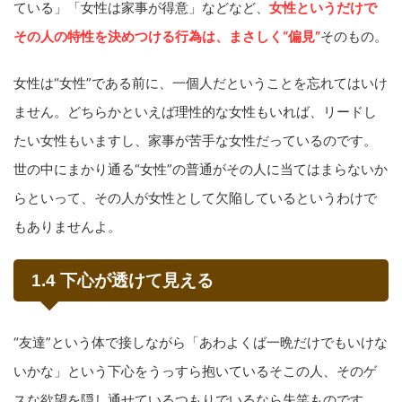
ている」「女性は家事が得意」などなど、
女性というだけで
その人の特性を決めつける行為は、まさしく“偏見”
そのもの。
女性は“女性”である前に、一個人だということを忘れてはいけ
ません。どちらかといえば理性的な女性もいれば、リードし
たい女性もいますし、家事が苦手な女性だっているのです。
世の中にまかり通る“女性”の普通がその人に当てはまらないか
らといって、その人が女性として欠陥しているというわけで
もありませんよ。
1.4 下心が透けて見える
“友達”という体で接しながら「あわよくば一晩だけでもいけな
いかな」という下心をうっすら抱いているそこの人、そのゲ
スな欲望を隠し通せているつもりでいるなら失笑ものです。