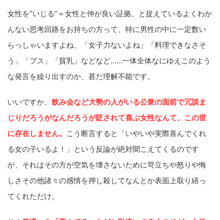
女性を“いじる”＝女性と仲が良い証拠、と捉えているよくわか
んない思考回路をお持ちの方って、特に男性の中に一定数い
らっしゃいますよね。「女子力ないよね」「料理できなさそ
う」「ブス」「貧乳」などなど……一体全体なにゆえこのよう
な発言を繰り出すのか、甚だ理解不能です。
いいですか、
飲み会など大勢の人がいる公衆の面前で冗談ま
じりだろうがなんだろうが貶されて喜ぶ女性なんて、この世
に存在しません。
こう断言すると「いやいや実際喜んでくれ
る女の子いるよ！」という反論が絶対聞こえてくるのです
が、それはその方が空気を壊さないために苛立ちや怒りや悔
しさその他諸々の感情を押し殺してなんとか表面上取り繕っ
てくれただけ。