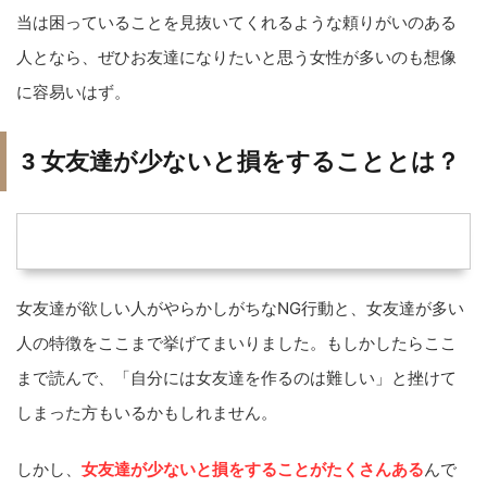
当は困っていることを見抜いてくれるような頼りがいのある
人となら、ぜひお友達になりたいと思う女性が多いのも想像
に容易いはず。
3 女友達が少ないと損をすることとは？
女友達が欲しい人がやらかしがちなNG行動と、女友達が多い
人の特徴をここまで挙げてまいりました。もしかしたらここ
まで読んで、「自分には女友達を作るのは難しい」と挫けて
しまった方もいるかもしれません。
しかし、
女友達が少ないと損をすることがたくさんある
んで