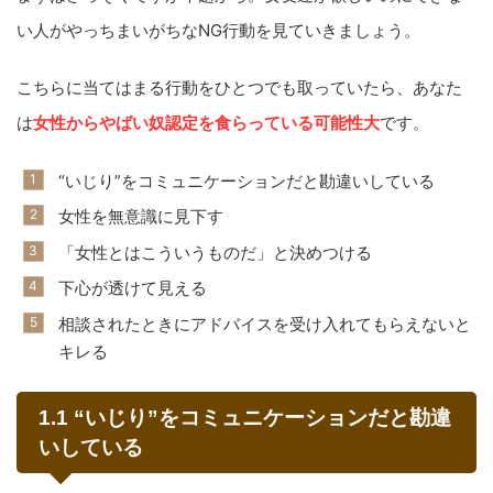
い人がやっちまいがちなNG行動を見ていきましょう。
こちらに当てはまる行動をひとつでも取っていたら、あなた
は
女性からやばい奴認定を食らっている可能性大
です。
“いじり”をコミュニケーションだと勘違いしている
女性を無意識に見下す
「女性とはこういうものだ」と決めつける
下心が透けて見える
相談されたときにアドバイスを受け入れてもらえないと
キレる
1.1 “いじり”をコミュニケーションだと勘違
いしている