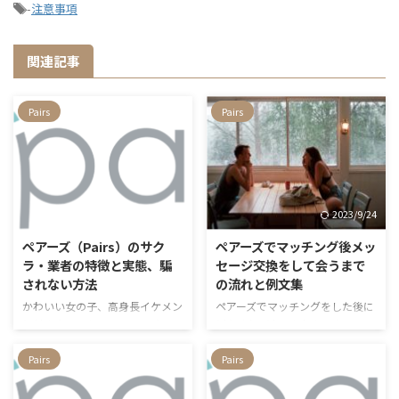
-
注意事項
関連記事
Pairs
Pairs
2023/9/24
2023/9/24
ペアーズ（Pairs）のサク
ペアーズでマッチング後メッ
ラ・業者の特徴と実態、騙
セージ交換をして会うまで
されない方法
の流れと例文集
かわいい女の子、高身長イケメン
ペアーズでマッチングをした後に
と付き合えるかも！？ そんなマ
どうすれば良いかわからな
ッチングアプリって・・・要する
い・・・何をすればいいの！？
に出会い系アプリでしょ！？ そ
そんなお悩みを持つあなたへ、マ
Pairs
Pairs
んなもので異性と出会えるとか信
ッチング後にメッセージ交換をし
じられない、騙されそうで怖い。
て会うまでの流れを私の実体験や