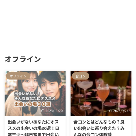
オフライン
オフライン
合コン
2023/11/20
2023/9/24
出会いがないあなたにオス
合コンとはどんなもの？良
スメの出会いの場30選！日
い出会いに巡り会えた？み
常生活〜非日常まで出会い
んなの合コン体験談