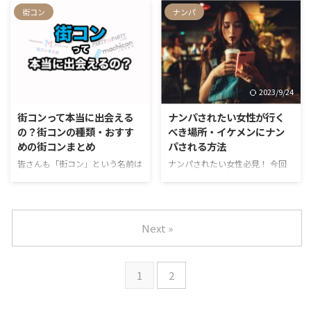
くなり、悩んでいる人も多いので
ジムに通う人が増加しており、ト
街コン
ナンパ
…
はないでしょうか。 そこで、今
レーニングだけでなく出会いも期
回は社会人向きの出会いの場10
待している男性は多いのではない
選をご紹介したいと思います。
でしょうか。確かにジムは女性も
どれを利用しても、出会いを作る
利用しているため、話しかけるこ
ことができるはずです。 ぜひ参
とさえできれば女性と出会うこと
2023/9/24
2023/9/24
考にしてみてください。
ができそうです。ただ、ジムで出
会いを作るのは難しいのが現状で
街コンって本当に出会える
ナンパされたい女性が行く
す。 今回は、ジムで出会いを作
の？街コンの種類・おすす
べき場所・イケメンにナン
ることが難しい理由とジムで出会
めの街コンまとめ
パされる方法
いを作るための方法について解説
皆さんも「街コン」という名前は
ナンパされたい女性必見！ 今回
していきます。
聞いたことがある人も多いのでは
は、ナンパされたい女性が行くべ
ないでしょうか？ 街コンは店舗
き場所やイケメンにナンパされる
に男女が集まり、出会いを探すイ
方法を伝授したいと思います。
ベントで、東京では毎日といって
実践して素敵な人とたくさん巡り
Next »
いいほど開催されています。 し
合ってくださいね♪
かし、街コンは本当に出会いがあ
るのでしょうか。 今回は、街コ
1
2
ンについて解説していきます。お
すすめの街コンもご紹介しますの
で、ぜひ参考にしてみてくださ