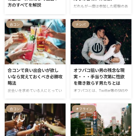
方のすべてを解説
だれもが一度は参加した経験のあ
る合コン。筆者であるぼくも、特
若い頃はともかく、20代後半く
に学生時代は呼ばれる機会が多か
らいから出会いは徐々に減ってい
ったです。 合コンって基本的に友
合コン
ナンパ
きます。 30代になると、もはや
だちのツテですし、良い出会いに
「どうやって異性と会えば良いん
恵まれる可能性の高い場所ですよ
だ！？」とすら思うほど。 しか
ね。 そこで今回は、合コン初心
し、諦めないでください！実は出
者の方に向けて合コンのイロハを
会いは日常的に転がっていて、私
徹底解説！合コンのそもそもの意
たちが「出会いがない」という偏
2023/9/24
2023/9/24
味や歴史、合コンで良い出会いに
見から、そのきっかけを無意識に
巡り合うためのコツを伝授してい
見逃しているんです。 この記事で
合コンで良い出会いが欲し
オフパコ狙い男の残念な現
きたいと思います。 最後にぼく
は、出会いがないあなたにおすす
いなら覚えておくべき必勝攻
実・・・手当り次第に性欲
の周囲から聞いた合コン体験談も
めの出会いの場所30選を紹介し
略法
を撒き散らす男たちとは
掲載しておりますので、ぜひ参考
ます。 非日常的なもの、ドラマ
出会いを求めている人にとってい
オフパコとは、Twitter等のSNSや
にしてみてください……！
みたいな展開の出会いもまとめて
ちばん手っ取り早い場である合コ
インターネットを通じて出会った
います。
ン。友人の紹介でもあるため、変
相手と直接会い、セックスをする
な人が来る心配も少なくて済むと
ことを指すスラングです。 スマ
合コン
オフライン
いうメリットも大きいですよね。
ートフォンの普及に従い、SNSで
しかし、なかなか合コンで良い出
知り合った人と直接会うことにた
会いに繋げることができないと悩
めらいがなくなった昨今、オフパ
んでいる方もいらっしゃるのでは
コに抵抗がなくなっている方も増