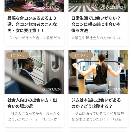
ないでしょうか。実は合コンのや
えているようですね。 もちろん
2023/9/24
2023/9/24
り方にも、コツがあるんです。 そ
SNSでの出会いは貴重ですし、大
こで今回は、合コンで成功したい
人の方であればセフレを作ること
最悪な合コンあるある１０
日常生活で出会いがない？
方に向けて覚えておくべき必勝攻
だっておかしなことではありませ
選、合コン参加者のこんな
合コンに頼る前に出会いを
略法をお届けしていきたいと思い
ん。しかし、オフパコ狙いの男に
男・女に要注意！！
得る方法
ます！
は危険な側面があるのも忘れては
「こないだ行った合コン最悪だっ
大学生や新社会人の方の中には、
いけない事実です。 そこで今回
た！世界にはこんな合コンが溢れ
今まで恋愛する機会に恵まれなか
は、オフパコ狙い男たちの実態に
ているのか！？」 その叫び、し
った方も少なくないですよね。出
迫ってみようと思 …
かと受け止めました。そうです、
会いといえば合コンだ！と思いが
オフライン
オフライン
世の中にはクソみたいな合コンが
ちですが、その前にちょっと立ち
溢れているし、男女ともに時間と
止まって考えてみませんか？ 合コ
お金を浪費しています。もちろん
ンってお手軽のようにみえて、実
素敵な合コンもありますが、私の
はデメリットも多いのです。それ
場合は打率3割くらいで7割はハ
に、できれば日常生活の中で自然
2023/9/24
2023/9/24
ズレです。 今回はその悲しみを
に交際に発展するような恋愛の形
癒すために、男女別の合コンある
に憧れる方も、きっと多いはず。
社会人向きの出会い方・出
ジムは本当に出会いがある
あるを10個、そして合コンに来
そこで今回は、合コンに行く前に
会いの場10選
のか？どう攻略する？
る地雷の特徴と見分け方・付き合
ぜひやっていただきたい「日常生
「社会人になってから、まったく
「ジムに通っているスタイル抜群
ってしまった場合の末路まで解説
活の中で良い出会いを引き寄せる
出会いがない…。」 「社会人向
な女性と出会いたい！」 「ジム
します。 今後最悪のコンパに参
ための必勝法」を、恋愛初心者さ
きの出会いの場を知りたい！」
は女性も利用するから、女性との
加しない、地雷を踏まないために
ん向けにご紹介！
社会人になってから出会いが少な
出会いも作れるのでは？」 昨今
もぜひ読んでみてくださいね。ま