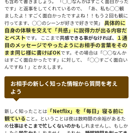
も含めて書きましょう。 「◯◯なんかはすごく面白かった
です」と返事をしてくれているので、 「あ、私も◯◯観
ましたよ！すごく面白かったですよね！！もう２回も観に
具体的に
行ってます、◯◯のシーンが好きで好きで笑」
自身の体験を交えて「共感」に説得力が出る内容だ
とベスト
１通
です。 ここまで
共感できる事がなければ、
目のメッセージでやったようにお相手の言葉をその
まま同じ様に書けばOK
です。その場合は「◯◯なんか
はすごく面白かったです」に対して、「◯◯すごく面白い
んですね！」とかえします。
お相手の新しく知った情報から質問を考え
よう
「Netflix」を「毎日」寝る前に
新しく知ったことは
観ている
こと。ということは夜は数時間の余裕があるた
め
仕事はそこまで忙しくないのかも
しれませんし、もしか
したら
学生かも
しれません。それか、
睡眠時間を削ってま