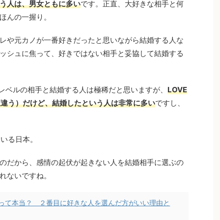
う人は、男女ともに多い
です。正直、大好きな相手と何
ほんの一握り。
レや元カノが一番好きだったと思いながら結婚する人な
ッシュに焦って、好きではない相手と妥協して結婚する
”レベルの相手と結婚する人は極稀だと思いますが、
LOVE
正直違う）だけど、結婚したという人は非常に多い
ですし、
ている日本。
のだから、感情の起伏が起きない人を結婚相手に選ぶの
れないですね。
って本当？ ２番目に好きな人を選んだ方がいい理由と