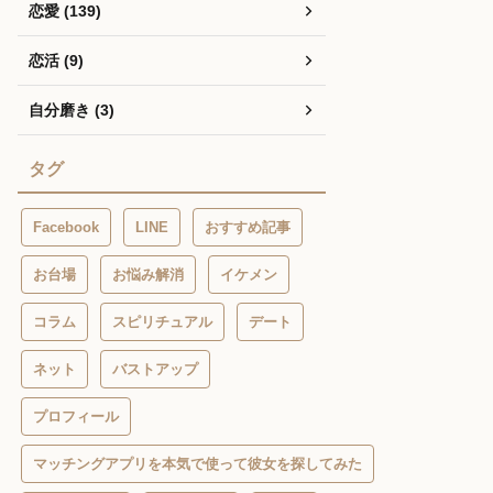
恋愛 (139)
恋活 (9)
自分磨き (3)
タグ
Facebook
LINE
おすすめ記事
お台場
お悩み解消
イケメン
コラム
スピリチュアル
デート
ネット
バストアップ
プロフィール
マッチングアプリを本気で使って彼女を探してみた