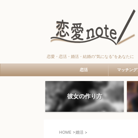
恋愛・恋活・婚活・結婚の”気になる”をあなたに
恋活
マッチング
彼女の作り方
HOME
>
婚活
>