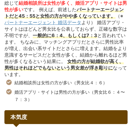
総じて
結婚相談所は女性が多く、婚活アプリ・サイトは男
性が多い
です。 例えば、前述した
パートナーエージェン
トだと45：55と女性の方がやや多くなっています。
（※
パートナーエージェント 婚活データ
より） 婚活アプリ・
サイトはほどんど男女比を公表しておらず、正確な数字は
不明ですが、
一般的に6：4、もしくは7：3
と言われてい
ます。 ちなみに、マッチングアプリだとさらに男性比率
が増え、出会い系サイトだとさらに増えます。結婚をより
意識するサービスだと女性が多く、結婚から離れるほど男
性が多くなるという結果に。
女性の方が結婚欲が高く、
男性はそれほどでもないという男女差が浮き彫りに
なって
います。
結婚相談所は女性の方が多い（男女比４：６）
婚活アプリ・サイトは男性の方が多い（男女比６：４〜
７：３）
本気度