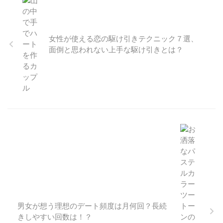
だけでもしておきましょう。
で婚活すればいいの？
https://static.nocturne-
tokyo.com/wp-
女性が使える恋の駆け引きテクニック７選、
content/uploads/2020/09/youn
gman_27-150.png いざ結婚に向
面倒と思われない上手な駆け引きとは？
けて婚活を始めようと思っても、
どうやって婚活をしていいかわか
らない人も多いのではないでしょ
うか。 婚 …
男女が想う理想のデート頻度は月何回？長続
きしやすい回数は！？