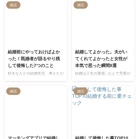
婚活
婚活
2023/7/18
2021/10/14
結婚前にやっておけばよか
結婚してよかった。夫がい
った！既婚者が語るやり残
てくれてよかったと女性が
して後悔した7つのこと
本気で思った瞬間8選
好きな人との結婚生活、考えただ
結婚は人生の墓場…なんて言葉が
けでもワクワクしちゃうもの。筆
あるように、結婚に対して悪いイ
者も結婚前は「夫婦になったら〇
メージしか持てない方もいますよ
婚活
婚活
〇したいな」「一緒に住んだら〇
ね。確かに結婚にはリスクだった
〇しよう」という風に、新たに始
りデメリットだったりもあります
まる結婚生活のことばかり考えて
が、実はそれを飛び越えるくらい
ました。 でも実際に結婚する
良い面もあるんです…！ そこで今
と、あれ独身の時にやっておけば
回は、「結婚してよかった」「夫
よかったな…と思うことがよくあ
がいてくれてよかった」と女性が
2023/11/11
2023/7/18
ったんです。もちろん夢にまで見
思う瞬間をまとめました。何とな
た結婚生活は楽しいんですが、そ
く結婚に前向きになれない女性
マッチングアプリで結婚し
結婚して後悔した事TOP10