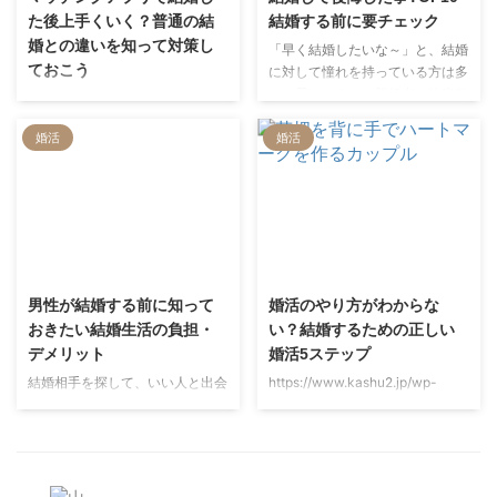
の中でも結婚前にやり残したこと
も、読めば結婚に対するイメージ
た後上手くいく？普通の結
結婚する前に要チェック
に対しての後悔が出てきたんです
がガラッと変わるはずです♪
婚との違いを知って対策し
「早く結婚したいな～」と、結婚
ね。 今回はそんな筆者の経験談
ておこう
に対して憧れを持っている方は多
をメインに、結婚前にやっておけ
いと思いますが、既婚者の約半数
本記事では、日本のカップルの離
ばよかったと後悔したことをまと
以上が「幸せになれると思って結
婚理由やマッチングアプリの離婚
めました。すでに婚約中の人も、
婚活
婚活
婚をしたけれど、理想の結婚生活
率が低い理由、普通の恋愛と異な
ま …
とは全く違っていた」と後悔して
る点を徹底解説。その上で、マッ
いるのをご存知ですか？ いくら
チングアプリ特有の結婚後の悩
早く結婚がしたくても長い長い結
み・解決策を紹介します。
婚生活、後悔を抱えるのは嫌です
よね。そこで今回は、未婚のみな
2022/7/6
2022/7/6
さんに向けて、結婚する前にチェ
ックしておきたい項目や既婚者の
男性が結婚する前に知って
婚活のやり方がわからな
人が何を後悔しているのかをまと
おきたい結婚生活の負担・
い？結婚するための正しい
めてみました。
デメリット
婚活5ステップ
結婚相手を探して、いい人と出会
https://www.kashu2.jp/wp-
って結婚したいと思う男性はまだ
content/uploads/2020/09/youn
まだ多く居ますよね。 でも、結
gwoman_45-150.pngそろそろ結
婚生活への心構えはできているで
婚適齢期。婚活したいけど、どう
しょうか？ 結婚してから後悔し
やってやればいいのだろう？ 結
ても遅いですから、今から心構え
婚相談所？マッチングアプリ？何