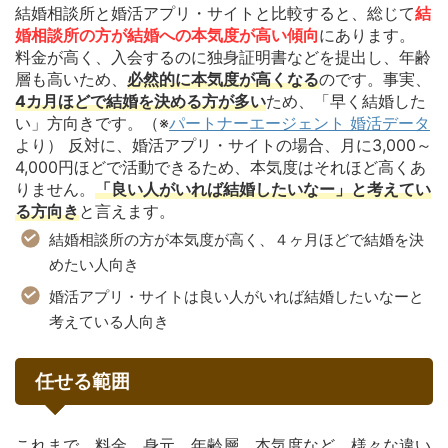
結婚相談所と婚活アプリ・サイトと比較すると、総じて
結
婚相談所の方が結婚への本気度が高い傾向
にあります。
料金が高く、入会するのに独身証明書などを提出し、年齢
層も高いため、
必然的に本気度が高くなる
のです。事実、
4カ月ほどで結婚を決める方が多い
ため、「早く結婚した
い」方向きです。（※
パートナーエージェント 婚活データ
より） 反対に、婚活アプリ・サイトの場合、月に3,000～
4,000円ほどで活動できるため、本気度はそれほど高くあ
りません。
「良い人がいれば結婚したいなー」と考えてい
る方向き
と言えます。
結婚相談所の方が本気度が高く、４ヶ月ほどで結婚を決
めたい人向き
婚活アプリ・サイトは良い人がいれば結婚したいなーと
考えている人向き
任せる範囲
これまで、料金、身元、年齢層、本気度など、様々な違い