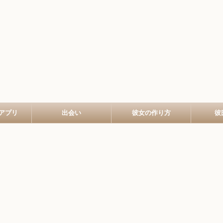
アプリ
出会い
彼女の作り方
彼