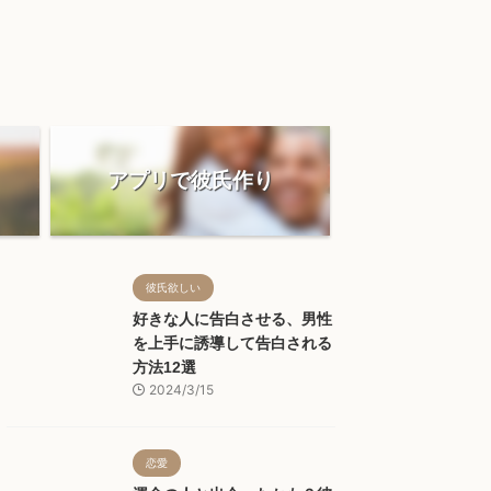
アプリで彼氏作り
彼氏欲しい
好きな人に告白させる、男性
を上手に誘導して告白される
方法12選
2024/3/15
恋愛