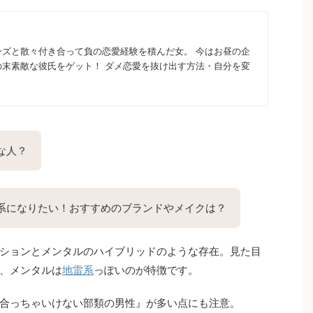
ンズと散々付き合って負の恋愛経験を積んだ女。 今はお昼の企
の末素敵な彼氏をゲット！ ダメ恋愛を抜け出す方法・自分を変
。
な人？
系になりたい！おすすめのブランドやメイクは？
ションとメンタルのハイブリッドのような存在。見た目
、メンタルは
地雷系
っぽいのが特徴です。
合っちゃいけない部類の男性』が多い点にも注意。