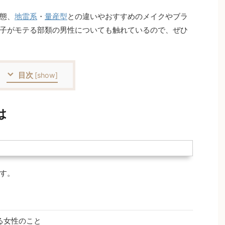
態、
地雷系
・
量産型
との違いやおすすめのメイクやブラ
子がモテる部類の男性についても触れているので、ぜひ
目次
[
show
]
は
す。
る女性のこと