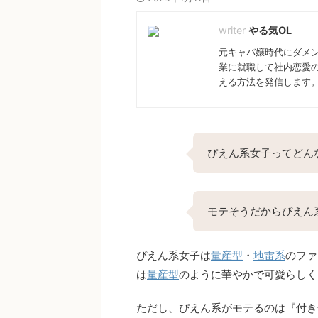
やる気OL
元キャバ嬢時代にダメ
業に就職して社内恋愛
える方法を発信します
ぴえん系女子ってどん
モテそうだからぴえん
ぴえん系女子は
量産型
・
地雷系
のファ
は
量産型
のように華やかで可愛らしく
ただし、ぴえん系がモテるのは『付き