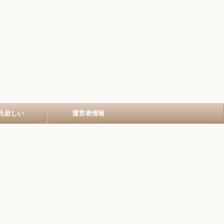
氏欲しい
運営者情報