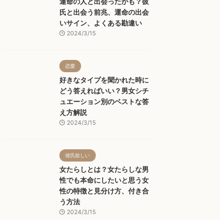
運命の人と出会ったかも？彼
氏と出会う前兆、運命の出会
いサイン、よくある勘違い
2024/3/15
恋愛
好きなタイプを聞かれた時に
どう答えればいい？男女シチ
ュエーション別のベストな答
え方解説
2024/3/15
彼氏欲しい
女たらしとは？女たらしな男
性でも本命にしたいと思う女
性の特徴と見分け方、付き合
う方法
2024/3/15