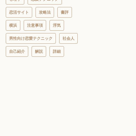
恋活サイト
攻略法
書評
横浜
注意事項
浮気
男性向け恋愛テクニック
社会人
自己紹介
解説
詳細