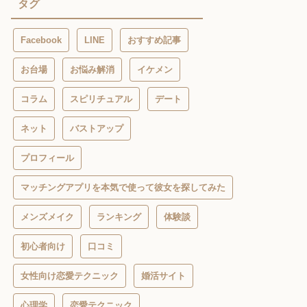
タグ
Facebook
LINE
おすすめ記事
お台場
お悩み解消
イケメン
コラム
スピリチュアル
デート
ネット
バストアップ
プロフィール
マッチングアプリを本気で使って彼女を探してみた
メンズメイク
ランキング
体験談
初心者向け
口コミ
女性向け恋愛テクニック
婚活サイト
心理学
恋愛テクニック