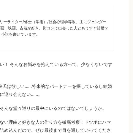
のフリーライター/修士（学術）/社会心理学専攻、主にジェンダー
女漫画、映画、古着が好き。街コンで出会った夫ともうすぐ結婚２
イと小説を書いています。
い！ そんなお悩みを抱えている方って、少なくないです
彼氏は欲しい……将来的なパートナーを探しているし結婚
に巡り会えない……。
そんな堂々巡りの最中にいるのではないでしょうか。
ない理由と好きな人の作り方を徹底考察！ドツボにハマ
詰め込んだので、ぜひ最後まで目を通していってくださ