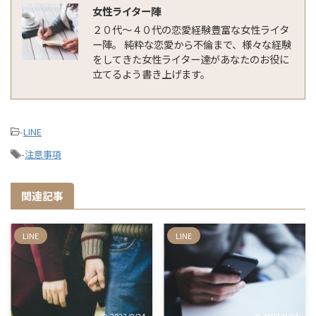
女性ライター陣
２０代〜４０代の恋愛経験豊富な女性ライタ
ー陣。 純粋な恋愛から不倫まで、様々な経験
をしてきた女性ライター達があなたのお役に
立てるよう書き上げます。
-
LINE
-
注意事項
関連記事
LINE
LINE
2023/9/24
2023/9/24