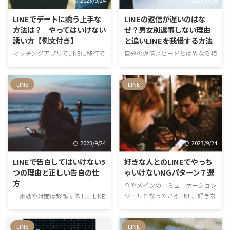
LINEでデートに誘う上手な
LINEの返信が遅いのはな
方法は？ やってはいけない
ぜ？男女別返事しない理由
誘い方【例文付き】
と追いLINEを我慢する方法
マッチングアプリでLINEに移行で
自分の返信スピードとは異なる相
きたり、はたまた職場や学校で気
手とLINEをすると、なんだかソワ
になっている人と距離を縮めるこ
ソワしてしまうことがありません
とに見事成功したり、「いよいよ
か？それが好きな人や恋人など自
LINE
LINE
デートに誘おう！」って瞬間が訪
分にとって大切な人であればある
れたとき、気をつけなければなら
ほど、不安な気持ちも大きくなり
ないことって実はたくさんあるん
ますよね。 そんなとき、あなた
です。 LINEの誘い方次第では、
はどうしていますか？中には“追
これまでの苦労が水の泡……なん
いLINE”をしている人もいるかも
2023/9/24
2023/9/24
てことも。 そんな悲劇を回避す
しれませんが、追いLINEを「ウザ
るべく、今回はLINEでの上手なデ
い」と感じる人は少なくはありま
LINEで告白してはいけない5
好きな人とのLINEでやっち
ートの誘い方をご紹介！NG集も
せん。 そこで今回は、LINEの返
つの理由と正しい告白の仕
ゃいけないNGパターン７選
例文付きでご紹介しているので、
事が遅い理由や返事をしない理
方
今やメインのコミュニケーション
そちらもチェック必須です。
由、追いLINEがきたときの心理を
ツールとなっているLINE、好きな
「電話や対面は緊張するし、LINE
男女別にご紹介します。 追い
人とも当然LINEでやり取りするこ
で告白したい！」「LINEで告白し
LINEを我慢する方法やウザがられ
とが多いはず！ LINEは気軽に使
ても大丈夫なの？」 多くの男性
ずに追いL …
えるツールなのですが、SNSと同
がこういった悩みを抱えているの
LINE
LINE