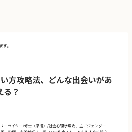
た出会い方攻略法、どんな出会いがあ
える？
のフリーライター/修士（学術）/社会心理学専攻、主にジェンダー
女漫画、映画、古着が好き。街コンで出会った夫ともうすぐ結婚２