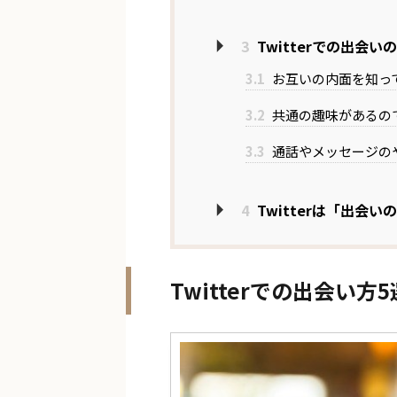
3
Twitterでの出会い
3.1
お互いの内面を知っ
3.2
共通の趣味があるの
3.3
通話やメッセージの
4
Twitterは「出会
Twitterでの出会い