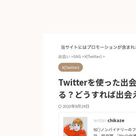
出会い
>
SNS
>
X(Twitter)
>
X(Twitter)
Twitterを使っ
る？どうすれば出会
2023年9月24日
chikaze
92’/ノンバイナリー
論。純文学、’70s少