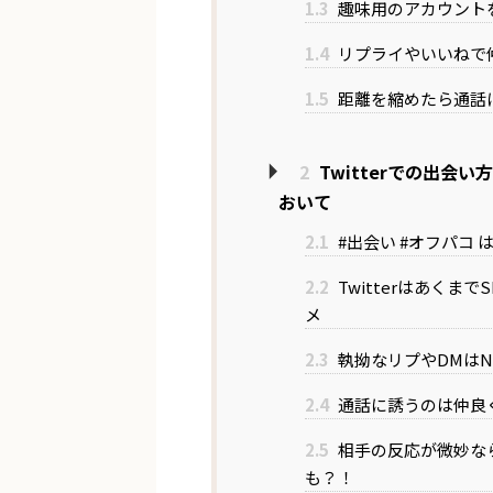
1.3
趣味用のアカウント
1.4
リプライやいいねで
1.5
距離を縮めたら通話
2
Twitterでの出会
おいて
2.1
#出会い #オフパコ 
2.2
Twitterはあくま
メ
2.3
執拗なリプやDMはN
2.4
通話に誘うのは仲良
2.5
相手の反応が微妙な
も？！