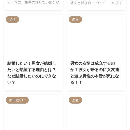
くうちに、相手の許せない部分や
彼女と付き合っていて、このまま
価値観の違いに嫌になっていく男
付き合い続けていいのか悩んでい
性も多いのではないでしょうか。
る男性も多いのではないでしょう
婚活
恋愛
どうしても耐えられなくなった
か。 ずっと交際していると、ゆ
ら、別れた方がお互いのためにな
くゆくは結婚を考え出すもの。結
ります。 しかし、別れはお互い
婚は恋愛とは違って一生添い遂げ
に傷つくことになりますし、「相
るので、外見や性格などシビアに
手を傷つけたくない」という心理
考えなければいけません。 その
が別れを伝えにくくさせてしまい
ため、今回は今付き合っている彼
2023/11/14
2023/6/16
ます。 そこで、今回は彼女と別
女が離してはいけない理想の彼女
れたい時に上手に別れを伝える方
かどうかを判断するために、理想
結婚したい！男女が結婚し
男女の友情は成立するの
法を解説していきます。彼女と上
の彼女の特徴をご紹介します。
たいと熱望する理由とは？
か？彼女が居るのに女友達
手に別れたいと思っている男性
付き合っている彼女に当てはまる
なぜ結婚したいのにできな
と遊ぶ男性の本音が気にな
は、ぜひ参考にしてみてくださ
かどうか参考にしてみてくださ
い？
る！！
い。
い。
男女が結婚したいと思う理由はな
“男女の友情は成立するのか”を、
んでしょうか？実は性別ごとに、
誰しも一度は考えたことがあるの
彼氏欲しい
恋愛
結婚したい理由はさまざま。もち
ではないでしょうか？ 人それぞ
ろん、相手に対して愛情があるの
れ価値観が異なるので、人による
が一番良いのですが、それ以外に
としかいいようがない気がします
も事情があるようです。 本記事
が…実際のところ、どちらの意見
では、男女が結婚したいと熱望す
が多く支持されているのか、心理