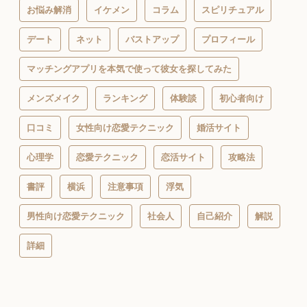
お悩み解消
イケメン
コラム
スピリチュアル
デート
ネット
バストアップ
プロフィール
マッチングアプリを本気で使って彼女を探してみた
メンズメイク
ランキング
体験談
初心者向け
口コミ
女性向け恋愛テクニック
婚活サイト
心理学
恋愛テクニック
恋活サイト
攻略法
書評
横浜
注意事項
浮気
男性向け恋愛テクニック
社会人
自己紹介
解説
詳細