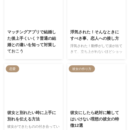
2023/11/11
2023/11/10
マッチングアプリで結婚し
浮気された！そんなときに
た後上手くいく？普通の結
すべき事、恋人への接し方
婚との違いを知って対策し
浮気された！動悸がして涙が出て
ておこう
きて、立ち上がれないほどショッ
クを受けている人もいるでしょ
本記事では、日本のカップルの離
う。 私にも経験があります。浮
婚理由やマッチングアプリの離婚
恋愛
彼女の作り方
気って今までの付き合いの根本を
率が低い理由、普通の恋愛と異な
否定するような、強いショックが
る点を徹底解説。その上で、マッ
ありますよね。 しかし、浮気は
チングアプリ特有の結婚後の悩
もう起きてしまっているのです。
み・解決策を紹介します。
大事なのはその後どうするか？と
いうこと。 本記事では、浮気さ
2022/12/26
2022/12/26
れたら別れるべきか？浮気された
後にすべきこと、別れる場合と再
彼女と別れたい時に上手に
彼女にしたら絶対に離して
構築する場合の恋人への接し方を
別れを伝える方法
はいけない理想の彼女の特
解説します。
徴12選
彼女ができたものの付き合ってい