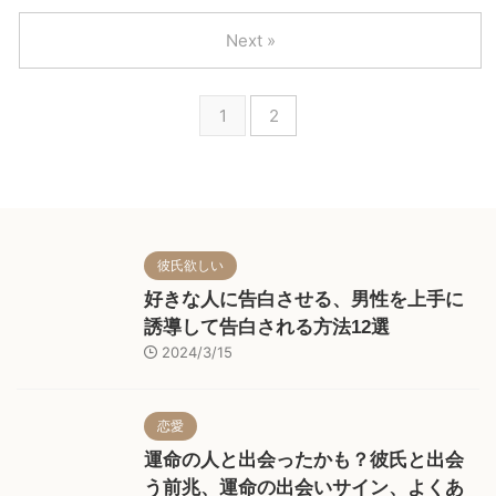
るか戦略を考えていることと思い
「インスタで出会いがあったらな
ます。 しかし、主婦に憧れだけ
あ〜」と思っていませんか？ 事
Next »
抱いている人は要注意。私の友人
実、インスタで出会いは探せま
にも、専業主婦になって幸せな人
す！私は趣味の釣りアカウントを
と、不幸になった人がいるからで
通じて、一緒に釣りする仲間を見
1
2
す。 この記事では、専業主婦に
つけました。 本記事では、イン
なれた人の割合や特徴、年収につ
スタでの出会い探しの概要や、出
いて説明します。その上で、専業
会いの種類・種類別の出会いの探
主婦になる場合のリスクと対策に
し方を解説します。もちろんイン
ついても説明します。 専業主婦
スタでの出会いはリスクもあるた
の現実もよく理解した上で、旦那
め、リスクと対策についても解説
選びを間違えないように幸せな結
しています。
彼氏欲しい
婚生活を実現しましょう。
好きな人に告白させる、男性を上手に
誘導して告白される方法12選
2024/3/15
恋愛
運命の人と出会ったかも？彼氏と出会
う前兆、運命の出会いサイン、よくあ