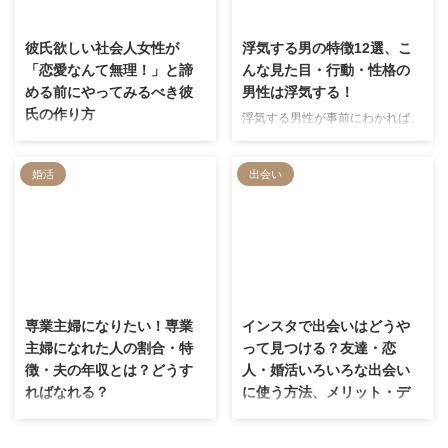
る理由と結婚できない人の特徴、
学的にはどう考えられているのか
2022/12/1
2023/11/10
結婚できない理由を性別ごとに解
をお話していこうと思います。
説しています。 最後に、とにか
また、彼女がいるのに女友達と遊
彼氏欲しい社会人女性が
浮気する男の特徴12選、こ
く結婚したい人向けのアドバイス
ぶ男性心理や彼氏が女友達と遊び
「恋愛なんて無理！」と諦
んな見た目・行動・性格の
も載せているので、ぜひラストま
にいく彼氏にモヤモヤするときの
める前にやってみるべき彼
男性は浮気する！
で読んで参考にしてくださいね。
対処法、男女の友情を続けるため
氏の作り方
浮気する男性が事前にわかれば、
のポイントなどもご紹介しますの
傷つかなくて済むのに…。女性な
彼氏を作って、充実した毎日を送
で、悩んでいる方はぜひ参考にし
ら一度は抱いた願望だと思いま
りたいと思っている女性は多いの
てみてくださいね。 こんな人に
婚活
出会い
す。 私の経験上、浮気する男に
ではないでしょうか。 彼氏がで
おすすめ！ 男女の友情が成立 …
は12個の特徴があります。見た
きれば、楽しい日常を送れるだけ
目・性格・行動を見れば、浮気し
でなく、落ち込む出来事があって
そうな男は見分けられるんです。
も一番近くで心の支えにもなって
この記事では、浮気する男の特徴
くれます。 しかし、出会いがな
を12個解説します。その上で、浮
くて恋愛経験も少ない女性だと、
2023/11/14
2023/11/14
気を止める方法について、浮気を
彼氏どころか出会いもほとんどな
許す時の覚悟についてもまとめま
いことが多いです。 そこで、今
専業主婦になりたい！専業
インスタで出会いはどうや
した。 浮気男に引っかかりたく
回は彼氏欲しいと思っている社会
主婦になれた人の割合・特
って見つける？友達・恋
ない方、彼が一度浮気して、繰り
人女性が彼氏を作る方法を解説し
徴・夫の年収とは？どうす
人・婚活いろいろな出会い
返さないか不安な方は参考にして
ていきます。 時間はかかります
ればなれる？
に使う方法、メリット・デ
ください！
が、地道に活動していけば理想の
メリット
専業主婦を夢見る方は、実際にど
彼氏に巡り合うことができます。
うすれば優雅な主婦として暮らせ
インスタグラムをよく使う人は
ぜひ参考にしてみてください。