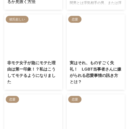
るか見抜く方法
間男とは浮気相手の男、または浮
す。
いるので、ぜひ最後までご覧にな
気自体を意味します。既婚女性が
いい感じになったお相手とデート
っていってください…！
不倫に走っている場合に使われ
が決まった瞬間って、死ぬほど浮
彼氏欲しい
恋愛
る、日本では古くからある言葉で
かれますよね。もう着ていく服か
す。 間男について調べていると
らその日のメイクまで悩む時間す
いうことは、奥様が浮気している
ら楽しいし、この世はバラ色！っ
か怪しいと思っているのでしょ
て感じになると思うんですけど、
う。 今回は間男の意味や女性が
いったんちょっと冷静になりまし
不倫する心理やきっかけ、さらに
ょう。 いいですか、「デートの
2022/7/6
2022/7/6
奥様が間男と密会しているか見極
約束を取り付けた＝交際決定」で
める方法、対処法を解説します。
はないんです。浮かれすぎはくれ
非モテ女子が急にモテた理
実はそれ、ものすごく失
ぐれも禁物。 そこで今回は、付
由は第一印象！？私はこう
礼！ LGBT当事者さんに嫌
き合う前のデートの注意事項を徹
してモテるようになりまし
がられる恋愛事情の訊き方
底解説！適切なデート場所やキス
た
とは？
OKかNGか、発展の見込みがある
それまでまったくモテる気配すら
昨今、やっと社会的に認知される
か見極める方法まで、余すところ
感じなかった人が、ある日を境に
ようになってきたLGBT当事者た
なくご紹介してみました。
恋愛
恋愛
急にモテ出す現象、いわゆる「モ
ち。恋愛対象が異性じゃなかった
テ期」の唐突な到来ってあります
り、男女両方の人を好きになった
よね。 側から見てても本人にと
り、体と心の性別が違っていた
ってもけっこう不思議だったりす
り、セクシュアリティは人の数だ
るんですが、よくよく観察してみ
けあります。 そうしてくると問