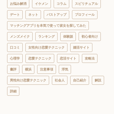
お悩み解消
イケメン
コラム
スピリチュアル
デート
ネット
バストアップ
プロフィール
マッチングアプリを本気で使って彼女を探してみた
メンズメイク
ランキング
体験談
初心者向け
口コミ
女性向け恋愛テクニック
婚活サイト
心理学
恋愛テクニック
恋活サイト
攻略法
書評
横浜
注意事項
浮気
男性向け恋愛テクニック
社会人
自己紹介
解説
詳細