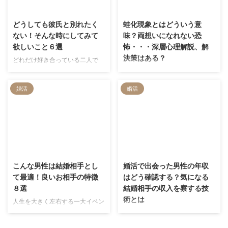
ると「なるほど」と腑に落ちる理
題になりやすいのが「普段交わす
2022/1/28
2023/11/14
由が必ずそこにはあります。 そ
会話でLGBT当事者の人に嫌な思
こで今回は、それまで非モテ女子
いをさせていないか」というも
どうしても彼氏と別れたく
蛙化現象とはどういう意
だった人々が急にモテ始めた理由
の。 特に恋バナなんかは、実は
ない！そんな時にしてみて
味？両想いになれない恐
について徹底調査！筆者の周囲の
結構デリケート。知らずに誰かを
欲しいこと６選
怖・・・深層心理解説、解
女性たちを入念に観察した上で導
傷つけている可能性はなきにしも
決策はある？
どれだけ好き合っている二人で
き出した答えを、ここに記してい
あらずですよ。 そこで今回は、
も、どちらかの気持ちが離れてし
蛙化現象って知っていますか？好
きたいと思います。 その秘密は
ノンバイナリー（心の性別が男女
まうのは仕方ないこと。でも自分
きな男が自分に振り向いたら、途
もしかしたら、第一印象にあるの
どちらでもない人間）でありバイ
婚活
婚活
は大好きなのに彼氏から別れを告
端に興味をなくすあの現象のこと
かも…？
セクシュアル（男性・女性どちら
げられたら、どうにかして回避し
です。 私自身も経験があります
…
たくなっちゃいますよね。 「一
し、最近親友がまさにその状態に
度別れようって言われたら、もう
陥っていました。蛙化現象が頻繁
無理なのかな…」と思ってしまい
に起きる人は、今後恋愛なんかで
ますが、別れたくないなら簡単に
きないんじゃないか？と不安にな
2022/7/6
2023/2/27
諦めちゃダメ…！筆者は大好きだ
っているでしょう。 しかし、私
った彼氏に振られそうになった
も元々蛙化現象を抱えて悩んでい
こんな男性は結婚相手とし
婚活で出会った男性の年収
時、何とかして繋ぎとめた経験が
ましたが、ある方法で克服したん
て最適！良いお相手の特徴
はどう確認する？気になる
あります。 今回はそんな筆者の
です。 今回は蛙化現象の意味と
８選
結婚相手の収入を察する技
経験をメインに、どうしても彼氏
原因となる深層心理や克服する方
術とは
人生を大きく左右する一大イベン
と別れたくない時に試したいこと
法を解説します。
トといえば”結婚”ですよね。 絶対
「家庭を大切にする優しい人がい
をまとめました。別れ話をされた
に失敗したくないからこそ、お相
い」「価値観が一緒の人がいい」
時の対処法を押さえ、最悪の事態