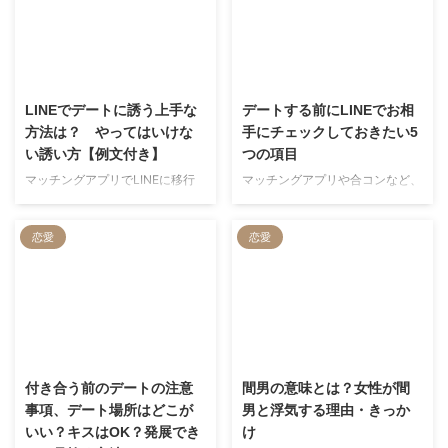
2022/7/6
2022/1/28
LINEでデートに誘う上手な
デートする前にLINEでお相
方法は？ やってはいけな
手にチェックしておきたい5
い誘い方【例文付き】
つの項目
マッチングアプリでLINEに移行
マッチングアプリや合コンなど、
できたり、はたまた職場や学校で
出会いの場面で気になる相手と
気になっている人と距離を縮める
LINE交換できたとき、めちゃく
恋愛
恋愛
ことに見事成功したり、「いよい
ちゃ舞い上がっちゃいますよね。
よデートに誘おう！」って瞬間が
「やべえLINEゲットできた！嬉
訪れたとき、気をつけなければな
しい！」みたいな。 でもね、み
らないことって実はたくさんある
なさん浮かれすぎて忘れてると思
んです。 LINEの誘い方次第で
うんですけど、LINE交換できた
は、これまでの苦労が水の泡……
からといって恋がスタートすると
2022/7/6
2023/11/14
なんてことも。 そんな悲劇を回
は限らないんです。そこで今回
避するべく、今回はLINEでの上
は、デート前にLINEでチェック
付き合う前のデートの注意
間男の意味とは？女性が間
手なデートの誘い方をご紹介！
すべき5つの項目を解説してみま
事項、デート場所はどこが
男と浮気する理由・きっか
NG集も例文付きでご紹介してい
した！ LINE交換のコツ・好感度
いい？キスはOK？発展でき
け
るので、そちらもチェック必須で
を高めるコツも併せてご紹介して