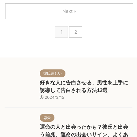
手にどんな男性を選んだら良いの
「真面目で堅実な人がいい」な
を回 …
か分からなかったり、彼氏に対し
ど、結婚相手に求める条件は人そ
Next »
て「この人と結婚して本当に大丈
れぞれ違って当たり前ですが、収
夫かな…」と不安だったりする女
入に関しては少ないよりは多い方
性もいると思います。 今回はそ
がいいと皆さん答えることでしょ
1
2
んな悩みを抱えている女性に向け
う。 正直、顔や性格にはある程
て、結婚相手として最適な男性の
度目を瞑ることが出来ても、将来
特徴を大公開！既婚者である筆者
の生活のことを考えると相手に求
の経験を元に、こんな男性なら絶
める年収だけは譲れないと考える
対幸せにしてくれる！という条件
女性は少なくありません。 そこ
をピックアップしました。 良い
で今回は、婚活で出会った男性の
お相手を見つけて、幸せな結婚生
年収を確認する方法や男性の平均
彼氏欲しい
活を手に入れちゃいましょう♪
年収、年収が高い人・低い人と結
好きな人に告白させる、男性を上手に
婚するメリットとデメリットなど
をご紹介していきます。
誘導して告白される方法12選
2024/3/15
恋愛
運命の人と出会ったかも？彼氏と出会
う前兆、運命の出会いサイン、よくあ