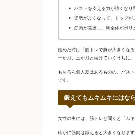
バストを支える力が強くなり
姿勢がよくなって、トップが
筋肉が発達し、胸全体がボリ
始めた時は「筋トレで胸が大きくなる
一か月、三か月と続けていくうちに、
もちろん個人差はあるものの、バスト
です。
鍛えてもムキムキにはな
女性の中には、筋トレと聞くと「ムキ
確かに筋肉は鍛えると大きくなります