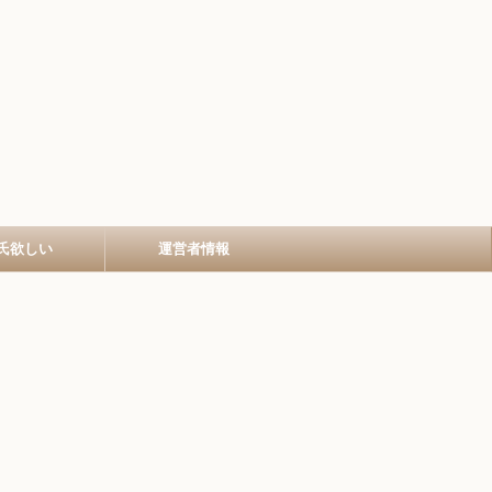
氏欲しい
運営者情報