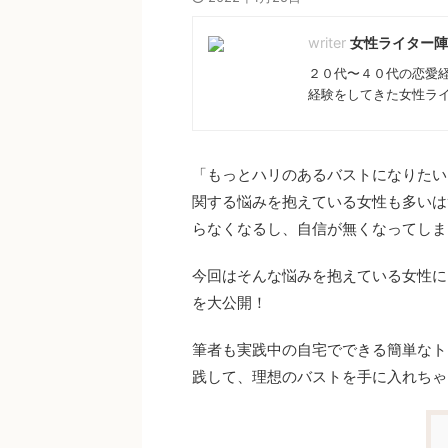
女性ライター陣
２０代〜４０代の恋愛
経験をしてきた女性ラ
「もっとハリのあるバストになりたい
関する悩みを抱えている女性も多いは
らなくなるし、自信が無くなってしま
今回はそんな悩みを抱えている女性に
を大公開！
筆者も実践中の自宅でできる簡単なト
践して、理想のバストを手に入れちゃ