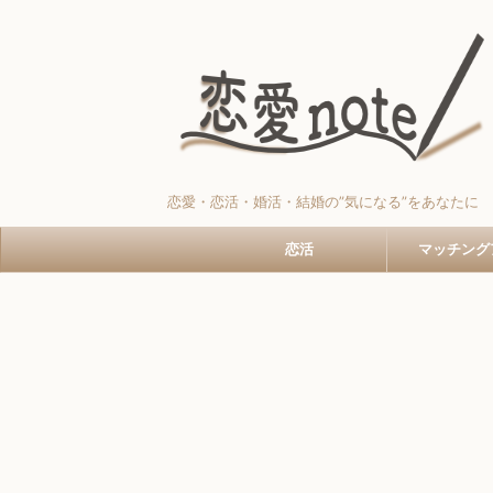
恋愛・恋活・婚活・結婚の”気になる”をあなたに
恋活
マッチング