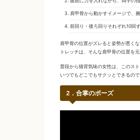
腹筋に力を入れながら、両手の
肩甲骨から動かすイメージで、
前回り・後ろ回りそれぞれ10回
肩甲骨の位置がズレると姿勢が悪くな
トレッチは、そんな肩甲骨の位置を元
普段から猫背気味の女性は、このスト
いつでもどこでもサクッとできるので
2．合掌のポーズ