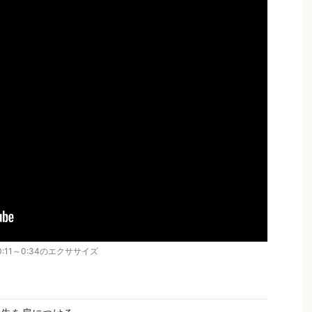
0:11～0:34のエクササイズ